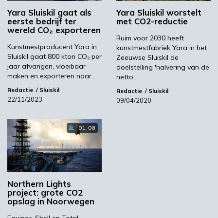
Aanzienlijke hoeveelheden kooldioxide worden
Yara Sluiskil gaat als
Yara Sluiskil worstelt
hergebruikt bij de productie van kasplanten,
eerste bedrijf ter
met CO2-reductie
wereld CO₂ exporteren
als ingrediënt voor frisdrank en voor andere
Ruim voor 2030 heeft
doeleinden, zoals ureum en AdBlue, een zeer
Kunstmestproducent Yara in
kunstmestfabriek Yara in het
zuivere oplossing op basis van ureum voor
Sluiskil gaat 800 kton CO₂ per
Zeeuwse Sluiskil de
jaar afvangen, vloeibaar
dieselmotoren. Vanaf begin 2025 zal 800.000
doelstelling 'halvering van de
maken en exporteren naar…
netto…
ton zuivere CO
in Nederland worden
2
Redactie
Sluiskil
afgevangen, gecomprimeerd en vloeibaar
Redactie
Sluiskil
22/11/2023
09/04/2020
gemaakt, en vervolgens getransporteerd naar
de Northern Lights opslagplaats op 2.600
meter onder de zeebodem voor de kust van
01:08
Øygarden.
“Dit brengt ons een stap verder in de richting
van koolstofvrije voedselproductie en versnelt
de levering van schone ammoniak voor
Northern Lights
project: grote CO2
brandstof- en energieproductie”, aldus Svein
opslag in Noorwegen
Tore Holsether, CEO Yara International ASA.