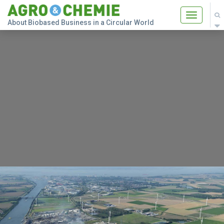
Toggle
About Biobased Business in a Circular World
navigatio