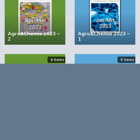
00:46
Agro&Chemie 2023 –
Agro&Chemie 2023 –
2
1
4 items
5 items
YPACK project gestart in Spanje
03:10
Agro&Chemie 2022 –
Agro&Chemie 2022 –
September/Oktober
Juli/Augustus
Opmerkingen