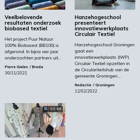
plantaardige grondstoffen textiel kunnen
maken. Doen we dat niet, dan lopen we binnen
een aantal decennia vast en moeten we het
Veelbelovende
Hanzehogeschool
resultaten onderzoek
presenteert
doen met de materialen die dan beschikbaar
biobased textiel
innovatiewerkplaats
zijn.”
Circulair Textiel
Het project Puur Natuur:
Het volledige interview met Michiel Scheffer
Hanzehogeschool Groningen
100% Biobased (BB100) is
is te lezen op de website van Wageningen
gaat een
afgerond. In bijna vier jaar
innovatiewerkplaats (IWP)
University & Research (WUR).
onderzochten partners uit…
Circulair Textiel opzetten in
Pierre Gielen
Breda
de Circulariteitshub van de
30/11/2021
gemeente Groningen.…
100% Biobased
Redactie
Groningen
12/02/2022
Morgen (24 maart 2022) vindt in het
TextielMuseum Tilburg de slotmanifestatie
03:48
plaats van Puur Natuur: 100% Biobased
(BB100). In dit Europese project wordt gezocht
naar het volledig biobased maken van textiel,