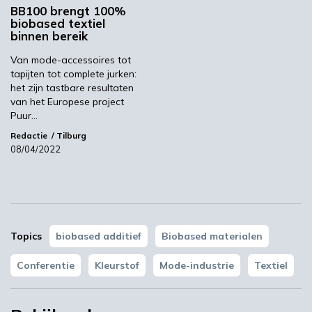
inclusief alle additieven en kleurstoffen. Zie de
BB100 brengt 100%
agenda voor meer informatie.
biobased textiel
binnen bereik
Van mode-accessoires tot
Circular@WUR
tapijten tot complete jurken:
het zijn tastbare resultaten
van het Europese project
Op de conferentie Circular@WUR op 11 april
Puur…
2022 geeft WUR een overzicht van de
Redactie
Tilburg
08/04/2022
nieuwste kennis over een circulaire, biobased
samenleving. Deelnemers kunnen de circulaire
uitdaging ervaren in masterclasses en
inspiratie opdoen door bezoeken aan de meest
innovatieve circulaire bedrijven in Nederland.
Topics
biobased additief
Biobased materialen
Beeld: Ishita Aindley/Shutterstock
Conferentie
Kleurstof
Mode-industrie
Textiel
WUR
100% Biobased
Circular@WUR