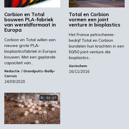
voetafdruk. De technologie biedt dezelfde
duurzaamheidsvoordelen aan de bredere auto-,
Corbion en Total
Total en Corbion
bouwen PLA-fabriek
vormen een joint
ruimtevaart-, elektronica-,
van wereldformaat in
venture in bioplastics
huishoudapparatuur-, scheepvaart- en
Europa
Het Franse petrochemie-
bouwindustrie.
Corbion en Total willen een ​​
bedrijf Total en Corbion
‘De afgelopen decennia zijn de voordelen van
nieuwe grote PLA-
bundelen hun krachten in een
bioplasticsfabriek in Europa
50/50 joint venture die
volledig stereocomplex PLA door
bouwen. Met een geplande
bioplastics…
universiteiten en R & D-afdelingen op
capaciteit van…
Gorinchem
laboratoriumschaal bestudeerd’, zegt Stefan
Redactie
Grandpuits-Bailly-
16/11/2016
Barot, Senior Business Director Asia Pacific.
Carrois
‘Nu is Total Corbion PLA het eerste bedrijf dat
24/09/2020
deze technologie opschaalt en beschikbaar
maakt voor een breed scala aan industriële
01:07
toepassingen. De technologie maakt volledige
stereocomplexmorfologie mogelijk, niet alleen
in de laboratoriumomgeving, maar ook in
commerciële productiefaciliteiten. ‘