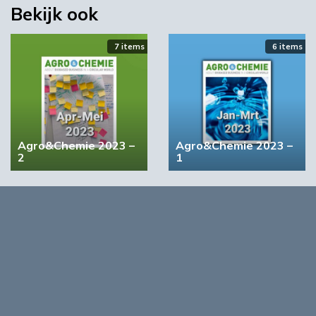
Bekijk ook
7 items
6 items
YPACK project gestart in Spanje
Agro&Chemie 2023 –
Agro&Chemie 2023 –
03:10
2
1
4 items
5 items
Agro&Chemie 2022 –
Agro&Chemie 2022 –
September/Oktober
Juli/Augustus