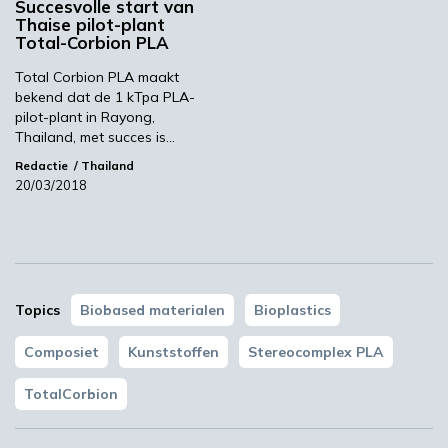
Succesvolle start van
Total Corbion PLA zoekt merkeigenaren,
Thaise pilot-plant
Total-Corbion PLA
converters en compounders die deze nieuwe
technologie willen valideren. Monsters van
Total Corbion PLA maakt
glasvezelversterkt stereocomplex PLA zullen
bekend dat de 1 kTpa PLA-
pilot-plant in Rayong,
beschikbaar worden gesteld.
Thailand, met succes is…
TotalCorbion
Redactie
Thailand
20/03/2018
Volgende
'Stoken biomassa schaadt gezondheid'
Topics
Biobased materialen
Bioplastics
Meest gelezen
Composiet
Kunststoffen
Stereocomplex PLA
00:46
TotalCorbion