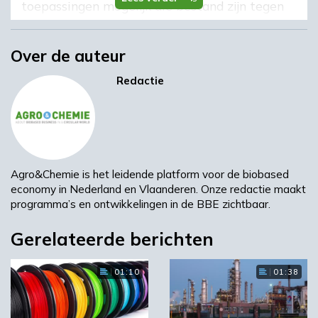
toepassingen mogelijk die bestand zijn tegen
temperaturen dicht bij 200 ° C (HDT-A).
Deze doorbraak in PLA-
Over de auteur
temperatuurbestendigheid ontsluit een scala
Redactie
aan nieuwe toepassingsmogelijkheden en
biedt een biobased vervanging voor PBT- en
PA-glasvezelversterkte producten.
Groter gehalte
Agro&Chemie is het leidende platform voor de biobased
economy in Nederland en Vlaanderen. Onze redactie maakt
biobased
programma’s en ontwikkelingen in de BBE zichtbaar.
Gerelateerde berichten
Zo kunnen spuitgiettoepassingen voor auto-
onderdelen onder de motorkap nu worden
01:10
01:38
gemaakt van glasvezelversterkt
stereocomplex PLA, met zowel een groter
biobased gehalte als een lagere CO2-