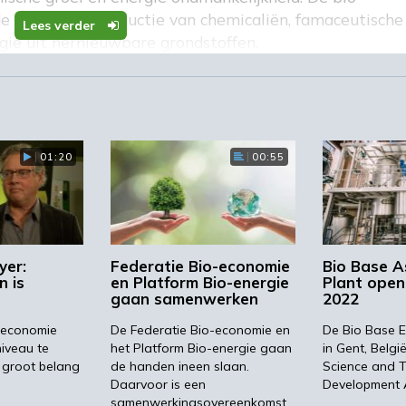
de duurzame productie van chemicaliën, famaceutische
Lees verder
gie uit hernieuwbare grondstoffen.
 uitvoering
01:20
00:55
toegankelijke test sites, om innovaties in de bio-economi
le uitvoering te brengen. Ze staan open voor alle
kunnen daardoor worden gezien als gedeelde investerin
succesvol te zijn bij het helpen van innovators, specifi
Death (de overgang van laboratorium naar de markt) 
yer:
Federatie Bio-economie
Bio Base As
gische en financiële risico’s.
 is
en Platform Bio-energie
Plant open
gaan samenwerken
2022
. Wil je weten welke SPF’s er in Nederland zijn of ben
 economie
De Federatie Bio-economie en
De Bio Base E
n op de website van SmartPilots.
iveau te
het Platform Bio-energie gaan
in Gent, Belgi
n groot belang
de handen ineen slaan.
Science and 
Daarvoor is een
Development
samenwerkingsovereenkomst…