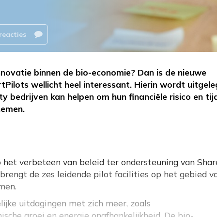
reacties
p innovatie binnen de bio-economie? Dan is de nieuwe
tPilots wellicht heel interessant. Hierin wordt uitgel
y bedrijven kan helpen om hun financiële risico en tij
nemen.
p het verbeteen van beleid ter ondersteuning van Sha
 brengt de zes leidende pilot facilities op het gebied v
men.
jke uitdagingen met zich meer, zoals
che groei en energie onafhankelijkheid. De bio-