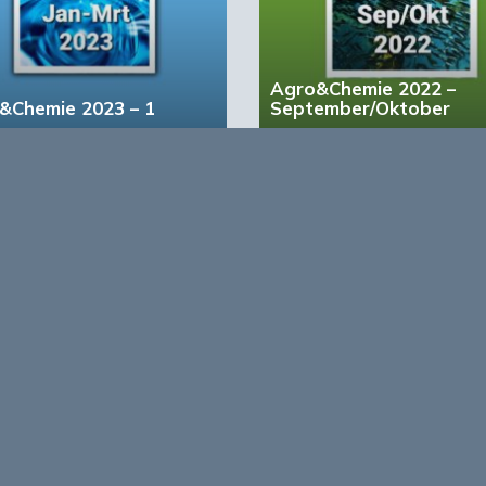
Agro&Chemie 2022 –
&Chemie 2023 – 1
September/Oktober
account?
Registreer nu!
form voor de biobased economy
maken programma’s en
r, dragen bij aan ontmoeting en
About Bio
nisinstellingen en overheid en
ands/Vlaamse BBE richting