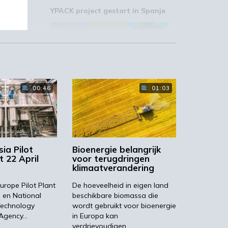
YPACK project gestart in Spanje
03:10
00:46
01:03
e
‘Grote groeikansen Europese
markt voor biobased producten’
gen
02:19
ek
te
ia Pilot
Bioenergie belangrijk
t 22 April
voor terugdringen
klimaatverandering
 je
urope Pilot Plant
De hoeveelheid in eigen land
ë en National
beschikbare biomassa die
STRONGBIONET verbindt
Europese newerken bio-
Technology
wordt gebruikt voor bioenergie
economie
 Agency…
in Europa kan
verdrievoudigen…