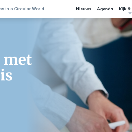
s in a Circular World
Nieuws
Agenda
Kijk &
 met
 is