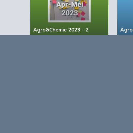
Agro&Chemie 2023 – 2
Agro
Opmerkingen
0
Log in om te reageren op dit artikel
. Nog geen 
Over
Agro&Chemie is het leidende plat
in Nederland en Vlaanderen. We 
ontwikkelingen in de BBE zichtbaa
verbinding tussen ondernemers, ken
vormen de etalage voor de Nederl
Europa en de wereld.