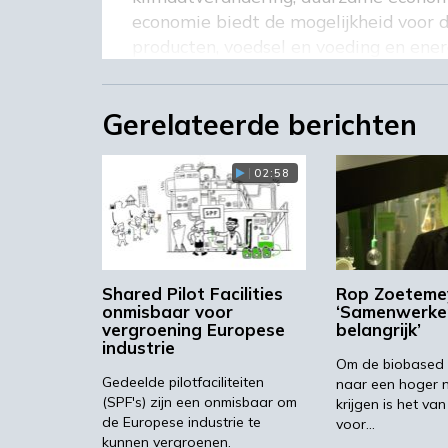
economie biedt de mogelijkheid voor 
producten, voedsel en voeding en ener
Gerelateerde berichten
Van innovatie naar
02:58
Shared pilot facilities (SPF) zijn vrij 
van het laboratorium naar de industrië
bedrijven en research instituten, en 
in innovatie tools. Ze hebben bewezen 
MKB’ers om de zogenaamde Valley of 
Shared Pilot Facilities
Rop Zoeteme
overbruggen. Een stap met veel technolo
onmisbaar voor
‘Samenwerken
vergroening Europese
belangrijk’
SmartPilots valt onder Interreg Europe
industrie
Om de biobased
op zoek naar meer informatie, kijk da
Gedeelde pilotfaciliteiten
naar een hoger n
(SPF's) zijn een onmisbaar om
krijgen is het va
Interreg Europe
SmartPilots
de Europese industrie te
voor…
kunnen vergroenen.