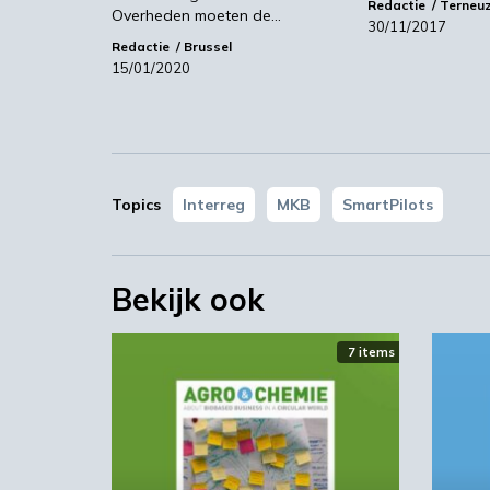
Redactie
Terneu
Overheden moeten de…
30/11/2017
Redactie
Brussel
15/01/2020
Topics
Interreg
MKB
SmartPilots
Bekijk ook
7 items