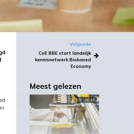
Volgende
egd
CoE BBE start landelijk
d
kennisnetwerk Biobased
Economy
Meest gelezen
red
00:46
an