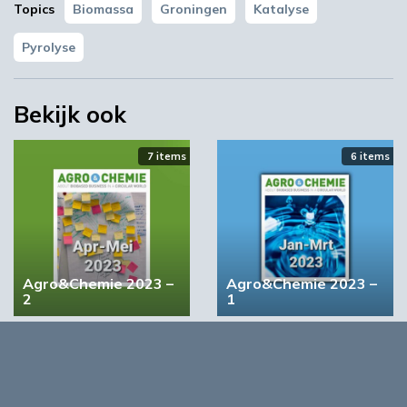
Topics
Biomassa
Groningen
Katalyse
Pyrolyse
Bekijk ook
‘Grote groeikansen Europese markt voor biobased
producten’
7 items
6 items
02:19
Agro&Chemie 2023 –
Agro&Chemie 2023 –
2
1
4 items
5 items
STRONGBIONET verbindt Europese newerken bio-
economie