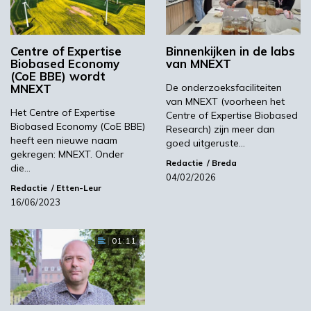
technologie (Proton Exchange Membrane).
Beide technologieën zijn van vitaal belang voor
de effectieve integratie van hernieuwbare
Centre of Expertise
Binnenkijken in de labs
Biobased Economy
van MNEXT
energie in het elektriciteitsnet.
(CoE BBE) wordt
MNEXT
De onderzoeksfaciliteiten
De maandelijkse lunchlezingen van MNEXT
van MNEXT (voorheen het
verkennen het voortdurend veranderende
Het Centre of Expertise
Centre of Expertise Biobased
domein van de materiaal- en energietransitie.
Biobased Economy (CoE BBE)
Research) zijn meer dan
heeft een nieuwe naam
Deze lezingen zijn niet alleen bedoeld voor
goed uitgeruste…
gekregen: MNEXT. Onder
experts, maar ook voor iedereen die op de
Redactie
Breda
die…
hoogte wil blijven van de nieuwste
04/02/2026
Redactie
Etten-Leur
ontwikkelingen op deze vitale gebieden.
16/06/2023
Deelname is kosteloos.
Beeld: Juergen Wackenhut/Shutterstock
01:11
Meer informatie
Inschrijven