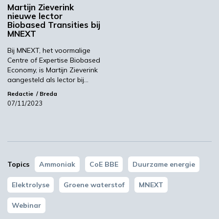
Volgende
Martijn Zieverink
nieuwe lector
Industrie roept op tot eenduidige beoordeling
Biobased Transities bij
koolstof voetafdruk biobased producten
MNEXT
Bij MNEXT, het voormalige
Meest gelezen
Centre of Expertise Biobased
Economy, is Martijn Zieverink
aangesteld als lector bij…
00:46
Redactie
Breda
07/11/2023
Topics
Ammoniak
CoE BBE
Duurzame energie
Elektrolyse
Groene waterstof
MNEXT
YPACK project gestart in Spanje
Webinar