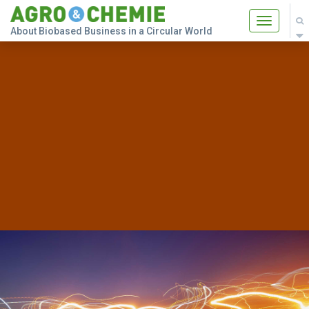
Toggle
About Biobased Business in a Circular World
navigatio