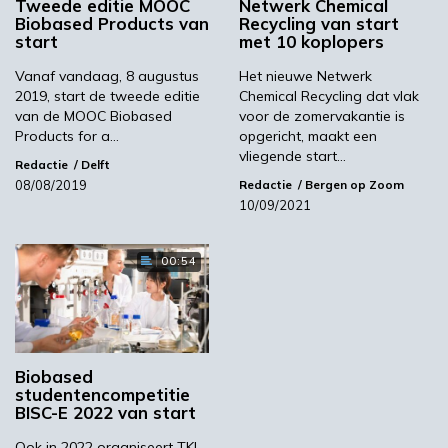
Tweede editie MOOC
Netwerk Chemical
“Op dit moment gebeurt er ontzettend veel
Biobased Products van
Recycling van start
op biobased gebied. Nieuwe biobased
start
met 10 koplopers
materialen, Life Cycle Analyses, het gaat maar
Vanaf vandaag, 8 augustus
Het nieuwe Netwerk
door. Vooral de input van het werkveld is dan
2019, start de tweede editie
Chemical Recycling dat vlak
ook van grote waarde.”
van de MOOC Biobased
voor de zomervakantie is
Products for a…
opgericht, maakt een
Beide projectleiders nodigen het bedrijfsleven
vliegende start…
in de grensregio dan ook uit om deel te nemen
Redactie
Delft
08/08/2019
Redactie
Bergen op Zoom
aan de tweede pilot. Die begint vanaf februari
10/09/2021
2022. Daarin wordt nadrukkelijk gezocht naar
onderwijsvormen waaraan zowel studenten
00:54
als professionals kunnen deelnemen. Zo
worden er lezingen, masterclasses en excursies
georganiseerd en opdrachten gegevens
waaraan studenten en professionals kunnen
samenwerken.
Biobased
studentencompetitie
Het project ‘Lerend Netwerk Biobouwers’ is
BISC-E 2022 van start
een initiatief van het consortium van Avans
Ook in 2022 organiseert TKI-