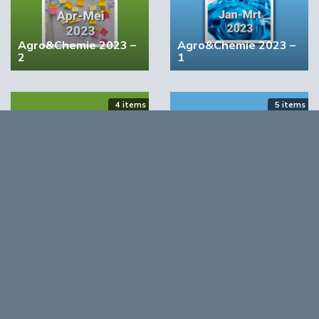
Volgende
Investeren in circulair ondernemen fiscaal
Agro&Chemie 2023 –
Agro&Chemie 2023 –
aantrekkelijker
2
1
Meest gelezen
4 items
5 items
00:46
Agro&Chemie 2022 –
Agro&Chemie 2022 –
September/Oktober
Juli/Augustus
Opmerkingen
0
Log in om te reageren op dit artikel
. Nog geen account?
YPACK project gestart in Spanje
Registreer nu!