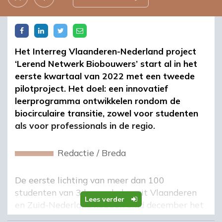
Het Interreg Vlaanderen-Nederland project
‘Lerend Netwerk Biobouwers’ start al in het
eerste kwartaal van 2022 met een tweede
pilotproject. Het doel: een innovatief
leerprogramma ontwikkelen rondom de
biocirculaire transitie, zowel voor studenten
als voor professionals in de regio.
Redactie
/
Breda
De eerste lichting van meer dan 100
studenten van 3 hogescholen uit Vlaanderen
Lees verder
en Zuid-Nederland hebben eind december het
eerste pilotproject afgerond. Zij werkten in