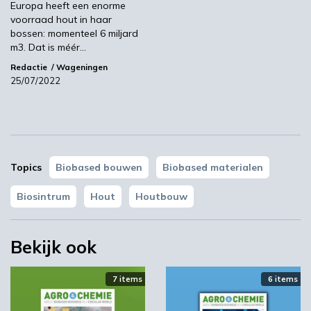
Europa heeft een enorme
voorraad hout in haar
00:46
bossen: momenteel 6 miljard
m3. Dat is méér…
Redactie
Wageningen
25/07/2022
Topics
Biobased bouwen
Biobased materialen
Biosintrum
Hout
Houtbouw
YPACK project gestart in Spanje
03:10
Bekijk ook
7 items
6 items