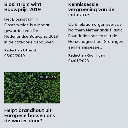
de woning- als in de utiliteitsbouw. Daarnaast
Biosintrum wint
Kennissessie
Bouwprijs 2019
vergroening van de
laten zij zien hoe duurzaam het gebruik van
industrie
hout is, mits het afkomstig is uit duurzaam
Het Biosinstrum in
beheerd, gecertificeerd bos.
Op 8 februari organiseert de
Oosterwolde is winnaar
Northern Netherlands Plastic
geworden van De
Deze bijeenkomst is onderdeel van een reeks
Foundation samen met de
Nederlandse Bouwprijs 2019
Tomorrow’s Timber Talks die door heel
Hanzehogeschool Groningen
in de categorie gebouwen.…
een kennissessie…
Nederland worden gehouden
.
Kijk in de
Redactie
Utrecht
agenda voor meer informatie en aanmelden.
Redactie
Groningen
05/02/2019
04/01/2023
Beeld: PEFC
Agenda
01:15
Volgende
AlgaeEurope 2022 in Rome
Helpt brandhout uit
Europese bossen ons
de winter door?
Meest gelezen