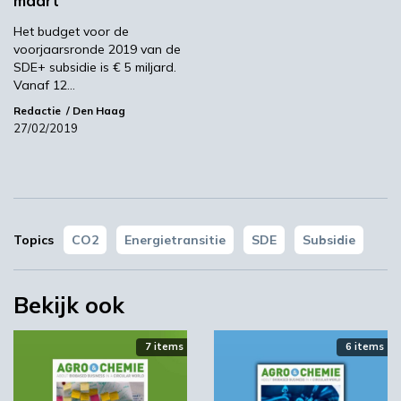
maart
Het budget voor de
voorjaarsronde 2019 van de
SDE+ subsidie is € 5 miljard.
Vanaf 12…
YPACK project gestart in Spanje
Redactie
Den Haag
03:10
27/02/2019
Topics
CO2
Energietransitie
SDE
Subsidie
Bekijk ook
‘Grote groeikansen Europese markt voor biobased
7 items
6 items
producten’
02:19