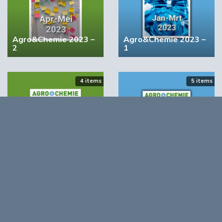
Agro&Chemie 2023 –
Agro&Chemie 2023 –
2
1
4 items
5 items
STRONGBIONET verbindt Europese newerken bio-
economie
Agro&Chemie 2022 –
Agro&Chemie 2022 –
September/Oktober
Juli/Augustus
Opmerkingen
0
Log in om te reageren op dit artikel
. Nog geen account?