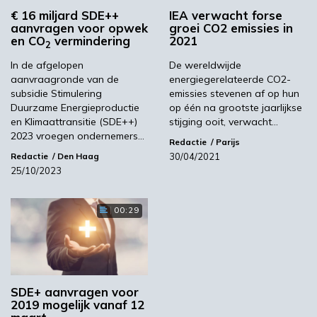
€ 16 miljard SDE++
IEA verwacht forse
Beeld: Bilanol/Shutterstock
aanvragen voor opwek
groei CO2 emissies in
en CO
vermindering
2021
2
RVO.nl
In de afgelopen
De wereldwijde
aanvraagronde van de
energiegerelateerde CO2-
subsidie Stimulering
emissies stevenen af op hun
Volgende
Duurzame Energieproductie
op één na grootste jaarlijkse
"Vervang conventionele kunststof in landbouw
en Klimaattransitie (SDE++)
stijging ooit, verwacht…
2023 vroegen ondernemers…
door bioplastics"
Redactie
Parijs
30/04/2021
Redactie
Den Haag
25/10/2023
Meest gelezen
00:29
00:46
SDE+ aanvragen voor
2019 mogelijk vanaf 12