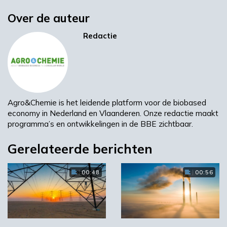
De SDE+ vergoedt het verschil tussen de
Over de auteur
kostprijs van duurzame energie en de
Redactie
marktwaarde van de geleverde energie over
een periode tot maximaal 15 jaar. De
hoeveelheid subsidie is afhankelijk van de soort
en de hoeveelheid geproduceerde duurzame
energie.
Agro&Chemie is het leidende platform voor de biobased
RVO.nl
economy in Nederland en Vlaanderen. Onze redactie maakt
programma’s en ontwikkelingen in de BBE zichtbaar.
Gerelateerde berichten
Volgende
Green Deal energietransitie bedrijventerreinen
00:48
00:56
Breda
Meest gelezen