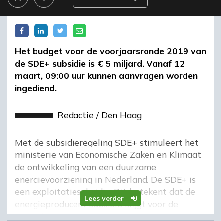
Het budget voor de voorjaarsronde 2019 van
de SDE+ subsidie is € 5 miljard. Vanaf 12
maart, 09:00 uur kunnen aanvragen worden
ingediend.
Redactie
/
Den Haag
Met de subsidieregeling SDE+ stimuleert het
ministerie van Economische Zaken en Klimaat
de ontwikkeling van een duurzame
energievoorziening in Nederland. De SDE+ is
een exploitatiesubsidie. Dit betekent dat de
Lees verder
energieproducent subsidie krijgt voor de
geproduceerde duurzame energie.