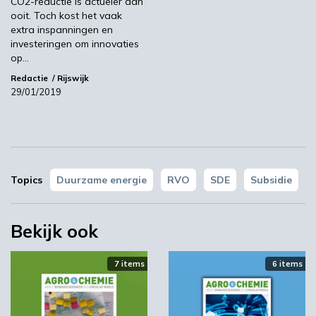
CO2-reductie is actueler dan
ooit. Toch kost het vaak
extra inspanningen en
investeringen om innovaties
op…
‘Grote groeikansen Europese markt voor biobased
producten’
Redactie
Rijswijk
29/01/2019
02:19
Topics
Duurzame energie
RVO
SDE
Subsidie
Bekijk ook
7 items
6 items
STRONGBIONET verbindt Europese newerken bio-
economie