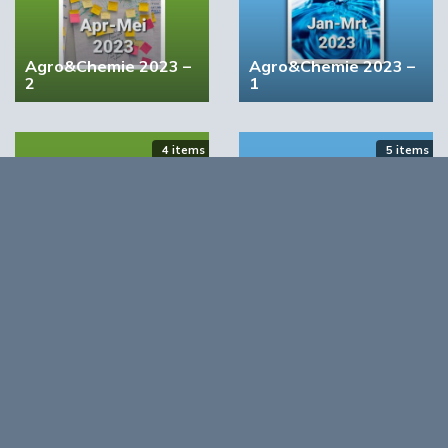
Agro&Chemie 2023 –
Agro&Chemie 2023 –
2
1
4 items
5 items
Agro&Chemie 2022 –
Agro&Chemie 2022 –
September/Oktober
Juli/Augustus
Opmerkingen
0
Log in om te reageren op dit artikel
. Nog geen account?
Registreer nu!