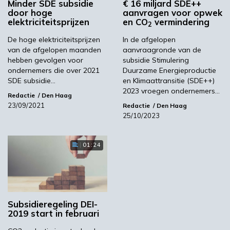
Minder SDE subsidie
€ 16 miljard SDE++
00:46
door hoge
aanvragen voor opwek
elektriciteitsprijzen
en CO
vermindering
2
De hoge elektriciteitsprijzen
In de afgelopen
van de afgelopen maanden
aanvraagronde van de
hebben gevolgen voor
subsidie Stimulering
ondernemers die over 2021
Duurzame Energieproductie
SDE subsidie…
en Klimaattransitie (SDE++)
2023 vroegen ondernemers…
Redactie
Den Haag
23/09/2021
Redactie
Den Haag
25/10/2023
YPACK project gestart in Spanje
01:24
03:10
Subsidieregeling DEI-
2019 start in februari