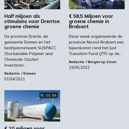
Half miljoen als
€ 58,5 Miljoen voor
Volgende
stimulans voor Drentse
groene chemie in
Ubuntoo spreekt over bioplastics tijdens
groene chemie
Brabant
Sustainable Plastics & Materials Expo in Emmen
De provincie Drente, de
Deze week organiseerde de
gemeente Emmen en het
provincie Noord-Brabant een
bedrijvennetwerk SUSPACC
bijeenkomst rond het Just
Meest gelezen
(Sustainable Polymer and
Transition Fund (JTF) op de…
Chemicals Cluster)
Redactie
Bergen op Zoom
00:46
investeren…
19/05/2022
Redactie
Emmen
01/04/2021
01:05
€ 10 miljoen voor