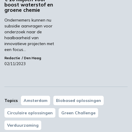
YPACK project gestart in Spanje
boost waterstof en
groene chemie
03:10
Ondernemers kunnen nu
subsidie aanvragen voor
onderzoek naar de
haalbaarheid van
innovatieve projecten met
een focus…
Redactie
Den Haag
02/11/2023
‘Grote groeikansen Europese markt voor biobased
producten’
Topics
Amsterdam
Biobased oplossingen
02:10
Circulaire oplossingen
Green Challenge
Verduurzaming