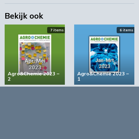
Bekijk ook
7 items
6 items
BIC wil bindende vraagstimulering voor biobased
producten
Agro&Chemie 2023 –
Agro&Chemie 2023 –
2
1
4 items
5 items