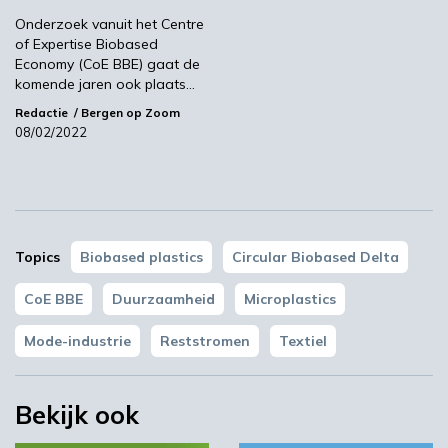
Onderzoek vanuit het Centre
Meest gelezen
of Expertise Biobased
Economy (CoE BBE) gaat de
komende jaren ook plaats…
00:46
Redactie
Bergen op Zoom
08/02/2022
Topics
Biobased plastics
Circular Biobased Delta
CoE BBE
Duurzaamheid
Microplastics
YPACK project gestart in Spanje
Mode-industrie
Reststromen
Textiel
03:10
Bekijk ook