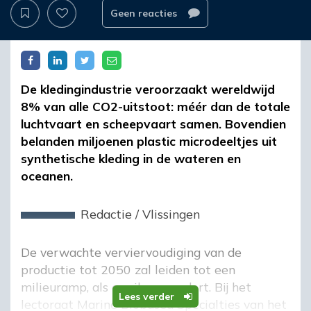
Geen reacties
De kledingindustrie veroorzaakt wereldwijd
8% van alle CO2-uitstoot: méér dan de totale
luchtvaart en scheepvaart samen. Bovendien
belanden miljoenen plastic microdeeltjes uit
synthetische kleding in de wateren en
oceanen.
Redactie
/
Vlissingen
De verwachte verviervoudiging van de
productie tot 2050 zal leiden tot een
milieuramp, als er niks verandert. Bij het
Lees verder
lectoraat Marine Biobased Specialties van het