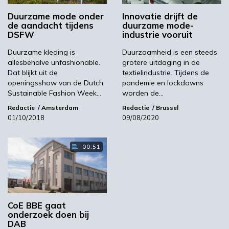
lector Dorien Derksen verder ontwikkelen tot
Duurzame mode onder
Innovatie drijft de
een marktwaardig alternatief voor plastic
de aandacht tijdens
duurzame mode-
toevoegingen in kleding accessoires.
DSFW
industrie vooruit
Lees meer over het onderzoek naar mode uit
Duurzame kleding is
Duurzaamheid is een steeds
visschubben in het online magazine van CoE
allesbehalve unfashionable.
grotere uitdaging in de
Dat blijkt uit de
textielindustrie. Tijdens de
BBE, Biobased Update. Over het onderzoek
openingsshow van de Dutch
pandemie en lockdowns
naar de verwoestende impact van de
Sustainable Fashion Week…
worden de…
kledingindustrie op klimaat en milieu
Redactie
Amsterdam
Redactie
Brussel
verscheen onlangs een artikel in NRC
01/10/2018
09/08/2020
Handelsblad.
Beeld: Jao Cuyos/Shutterstock
00:51
Biobased Update
NRC Handelsblad
CoE BBE gaat
Volgende
onderzoek doen bij
Duurzame energiedoelen voor 2030 nu al behaald
DAB