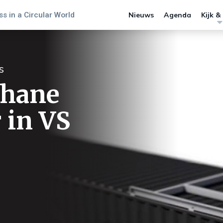
s in a Circular World
Nieuws
Agenda
Kijk &
s
thane
 in VS