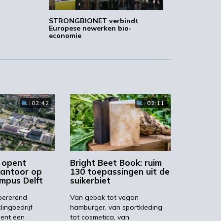
STRONGBIONET verbindt
Europese newerken bio-
economie
02:42
02:11
 opent
Bright Beet Book: ruim
kantoor op
130 toepassingen uit de
mpus Delft
suikerbiet
pererend
Van gebak tot vegan
lingbedrijf
hamburger, van sportkleding
ent een
tot cosmetica, van