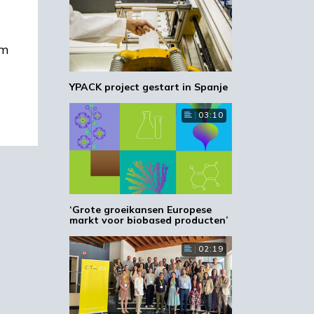
om
YPACK project gestart in Spanje
03:10
‘Grote groeikansen Europese
markt voor biobased producten’
02:19