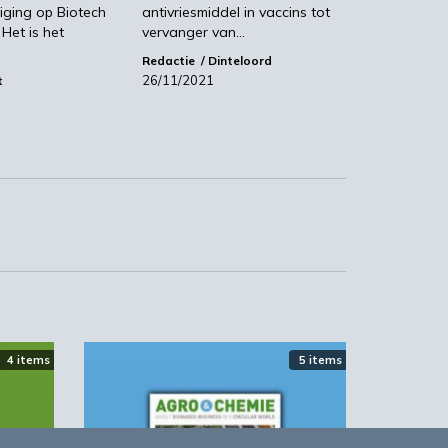
iging op Biotech
antivriesmiddel in vaccins tot
Het is het
vervanger van…
Redactie
Dinteloord
26/11/2021
t
4 items
5 items