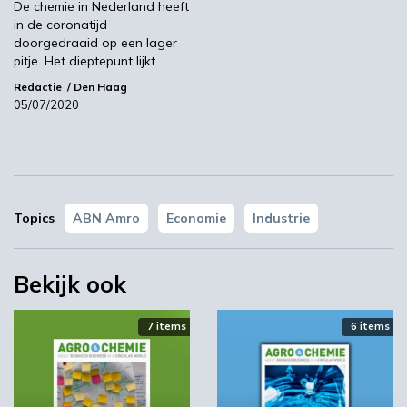
De chemie in Nederland heeft
in de coronatijd
doorgedraaid op een lager
YPACK project gestart in Spanje
pitje. Het dieptepunt lijkt…
Redactie
Den Haag
03:10
05/07/2020
Topics
ABN Amro
Economie
Industrie
Bekijk ook
‘Grote groeikansen Europese markt voor biobased
producten’
7 items
6 items
02:10