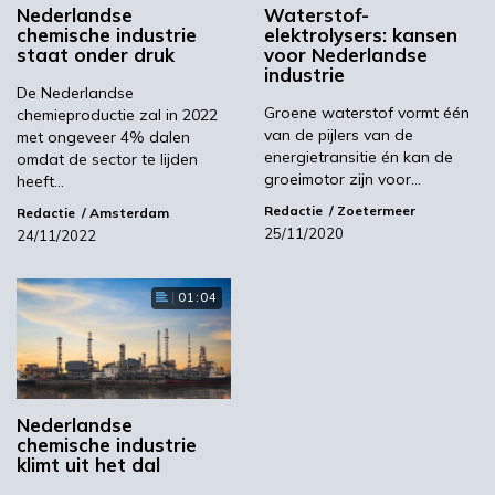
Nederlandse
Waterstof-
ABN Amro
chemische industrie
elektrolysers: kansen
staat onder druk
voor Nederlandse
industrie
De Nederlandse
Volgende
Groene waterstof vormt één
chemieproductie zal in 2022
van de pijlers van de
met ongeveer 4% dalen
Duik in de koolstofboekhouding van de blauwe
energietransitie én kan de
omdat de sector te lijden
bioeconomie
groeimotor zijn voor…
heeft…
Redactie
Zoetermeer
Redactie
Amsterdam
Meest gelezen
25/11/2020
24/11/2022
00:46
01:04
Nederlandse
chemische industrie
klimt uit het dal