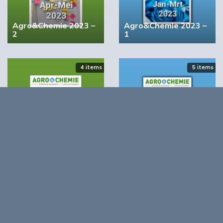
Agro&Chemie 2023 –
Agro&Chemie 2023 –
2
1
4 items
5 items
BIC wil bindende vraagstimulering voor biobased
producten
Agro&Chemie 2022 –
Agro&Chemie 2022 –
September/Oktober
Juli/Augustus
Opmerkingen
0
Log in om te reageren op dit artikel
. Nog geen account?
Registreer nu!