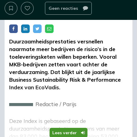
Geen reacties
Duurzaamheidsprestaties versnellen
naarmate meer bedrijven de risico’s in de
toeleveringsketen willen beperken. Vooral
MKB-bedrijven zetten vaart achter de
verduurzaming. Dat blijkt uit de jaarlijkse
Business Sustainability Risk & Performance
Index van EcoVadis.
Redactie
/
Parijs
Deze Index is gebaseerd op de
duurzaamheidsprestatiegegevens van meer
Lees verder
dan 83.000 beoordelingen van bijna 53.000