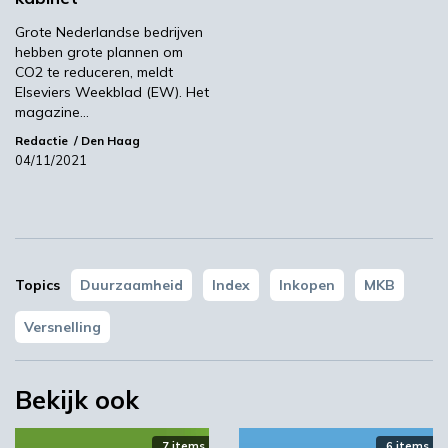
sommige sectoren zijn er echter nog zwakke
punten in de zorgvuldigheid op het gebied van
Grote Nederlandse bedrijven
hebben grote plannen om
de mensenrechten. Slechts 11% van de
CO2 te reduceren, meldt
bedrijven voerde in 2021 een
Elseviers Weekblad (EW). Het
leveranciersbeoordeling en 5% een interne
magazine…
risicobeoordeling van kinder- en dwangarbeid
Redactie
Den Haag
uit.
04/11/2021
Kijk voor meer informatie op de website van
EcoVadis.
EcoVadis
Topics
Duurzaamheid
Index
Inkopen
MKB
Versnelling
Volgende
Brits adviesbureau Simply Sustainable breidt uit
naar Amsterdam
Bekijk ook
7 items
6 items