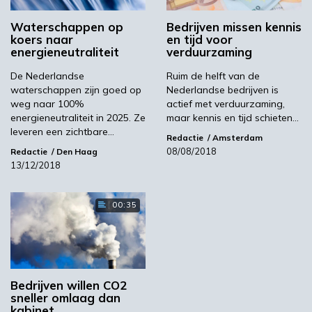
aanhoudende verstoringen in de
Waterschappen op
Bedrijven missen kennis
toeleveringsketen komen
koers naar
en tijd voor
duurzaamheidsrisico’s meer in de schijnwerpers
energieneutraliteit
verduurzaming
te staan en moeten organisaties hun aanpak
De Nederlandse
Ruim de helft van de
van hun sociale en milieuverplichtingen
waterschappen zijn goed op
Nederlandse bedrijven is
heroverwegen”, aldus Pierre-Francois Thaler,
weg naar 100%
actief met verduurzaming,
medeoprichter en co-CEO van EcoVadis. “We
energieneutraliteit in 2025. Ze
maar kennis en tijd schieten…
leveren een zichtbare…
zien dat de verbetering versnelt naarmate
Redactie
Amsterdam
bedrijven binnen ons netwerk verder komen in
08/08/2018
Redactie
Den Haag
13/12/2018
hun duurzaamheidsreizen.”
Hoewel de scores voor Duurzame inkoop
00:35
historisch gezien waren gedaald, zag dit
thema dit jaar een stijging van 1,2 punten ten
opzichte van 2020 (respectievelijk 38,8 vs
37,6). De prestaties inzake arbeid en
mensenrechten waren het hoogst van alle
Bedrijven willen CO2
sneller omlaag dan
thema’s met een gemiddelde score van 52,2. In
kabinet