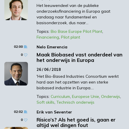
consultant bij Triple E volg. Wij hebben
Het leeuwendeel van de publieke
kennis van natuur en economie: in woord
onderzoeksfinanciering in Europa gaat
en daad. En met name dat laatste woord is
vandaag naar fundamenteel en
basisonderzoek, dus naar…
bepalend voor succes. Het gaat niet alleen
over de planten, de toepassingen, etc. Alles
Topics:
Bio Base Europe Pilot Plant
,
Financiering
,
Pilot plant
draait om daadkracht en dat komt bij
mensen vandaan. De mensen maken het
02:00
Nelo Emerencia
verschil, in positieve en negatieve zin. Dat
Maak Biobased vast onderdeel van
0
is de energie en passie die bedrijven
het onderwijs in Europa
uitdragen, naar binnen toe en naar partners
26 / 06 / 2018
buiten de bedrijfsmuren.
'Het Bio-Based Industries Consortium werkt
hard aan het opzetten van een sterke
Een goed voorbeeld is het noordelijk
biobased industrie in Europa.…
innovatieplatform Biobased &
Topics:
Curriculum
,
Europese Unie
,
Onderwijs
,
Agribusiness. In plaats van eerst te gaan
Soft skills
,
Technisch onderwijs
‘rekenen en tekenen’, zijn enthousiaste
02:02
Erik van Seventer
ondernemers samen met de overheid,
Risico’s? Als het goed is, gaan er
adviseurs en stakeholders aan tafel gaan
0
altijd wel dingen fout
zitten. Als we eerst het ‘zekerheidsproces’