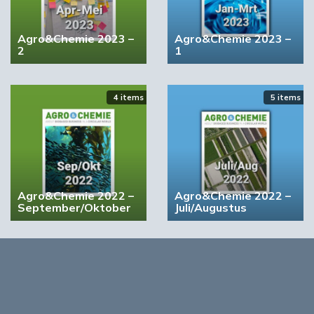
Het noordelijk innovatieplatform Biobased &
Agro&Chemie 2023 –
Agro&Chemie 2023 –
Agribusiness
2
1
Volgende
4 items
5 items
Louise Vet: Let op de bodem!
Lees ook
Agro&Chemie 2022 –
Agro&Chemie 2022 –
September/Oktober
Juli/Augustus
0
Opmerkingen
0
Log in om te reageren op dit artikel
. Nog geen account?
Registreer nu!