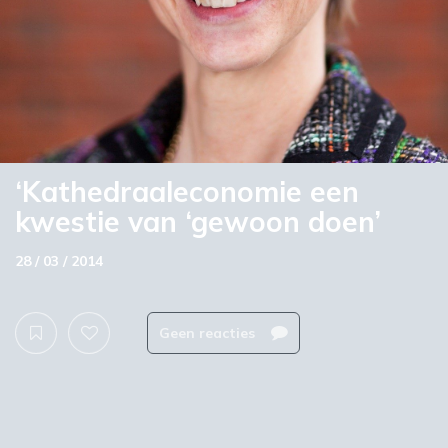
‘Kathedraaleconomie een
kwestie van ‘gewoon doen’
28 / 03 / 2014
Geen reacties