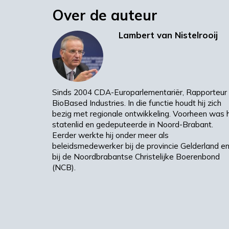
Over de auteur
Industries in het Europees Parlemen
Lambert van Nistelrooij
Financial thinking
Banken zijn vooral gericht op inve
Sinds 2004 CDA-Europarlementariër, Rapporteur
goede resultaten waren geboekt, wa
BioBased Industries. In die functie houdt hij zich
maakten minder kans, omdat deze ini
bezig met regionale ontwikkeling. Voorheen was h
‘nieuw’. Daarvoor hebben we vanaf e
statenlid en gedeputeerde in Noord-Brabant.
Speciaal voor grote (samenwerking)p
Eerder werkte hij onder meer als
beleidsmedewerker bij de provincie Gelderland e
hierover te informeren. U kunt tere
bij de Noordbrabantse Christelijke Boerenbond
Investerings Agentschap.
(NCB).
Design thinking