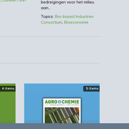
bedreigingen voor het milieu
aan…
et
ik
Topics:
Bio-based Industries
Consortium
,
Bioeconomie
te
4 items
5 items
de
de