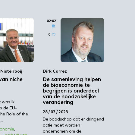
meetinstrumenten
RIVM
02:02
17 / 01 / 2017
0
n
Nistelrooij
Dirk Carrez
van niche
De samenleving helpen
de bioeconomie te
begrijpen is onderdeel
van de noodzakelijke
verandering
 was ik
p de EU-
28 / 03 / 2023
The Role of the
De boodschap dat er dringend
e…
actie moet worden
conomie
,
ondernomen om de
e
,
Lambert van