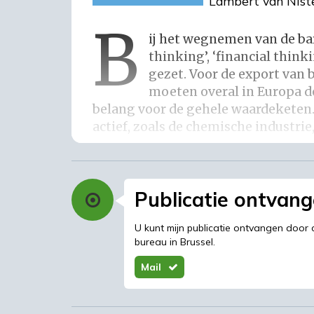
b
Lambert van Niste
Bij het wegnemen van de bar
thinking’, ‘financial think
gezet. Voor de export van
moeten overal in Europa de
belang voor de gehele waardeketen. 
actief, zoals de chemische industrie
Export thinking
Publicatie ontvan
Ook zijn fossiele brandstoffen in v
U kunt mijn publicatie ontvangen door 
stuk goedkoper. Om de hogere kost
bureau in Brussel.
biobased industrie opgeschaald wor
Mail
grondstoffen. Meer land moet hiervo
biodiversiteit. Technologieën moet
mogelijkheden moeten beschikbaar 