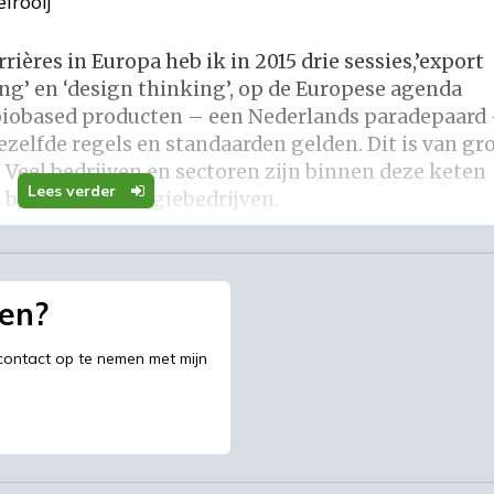
lrooij
rières in Europa heb ik in 2015 drie sessies,’export
ing’ en ‘design thinking’, op de Europese agenda
 biobased producten – een Nederlands paradepaard
zelfde regels en standaarden gelden. Dit is van gr
Veel bedrijven en sectoren zijn binnen deze keten
Lees verder
, boeren en energiebedrijven.
gen?
ergelijking met biobased materialen een
contact op te nemen met mijn
en van biobased producten te verlagen, moet ook 
den. Dit geldt ook voor de productie van
or vrijkomen, zonder dat dit conflicteert met de
en worden verbeterd en bredere financiële
worden gesteld. Als rapporteur voor de Biobased