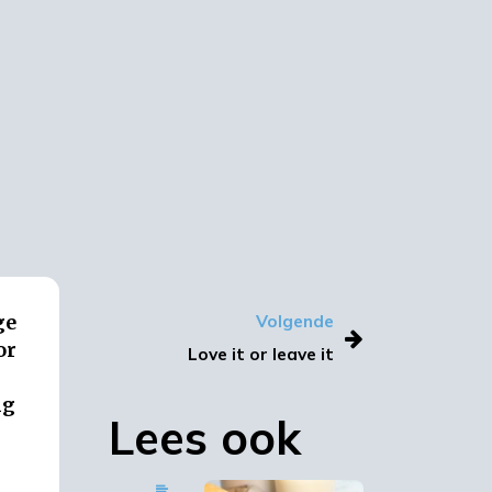
ge
Volgende
or
Love it or leave it
ng
Lees ook