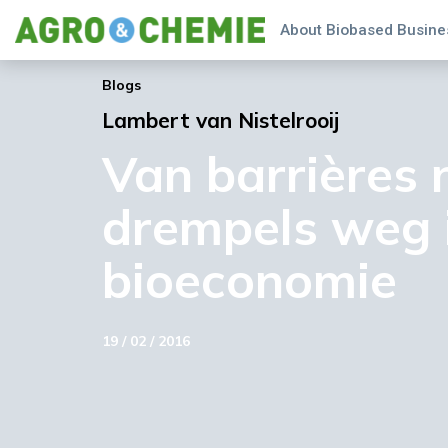
About Biobased Busines
Blogs
Lambert van Nistelrooij
Van barrières 
drempels weg 
bioeconomie
19 / 02 / 2016