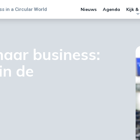
s in a Circular World
Nieuws
Agenda
Kijk &
naar business:
in de