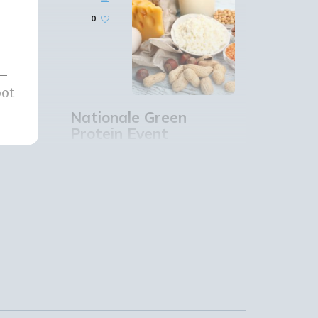
0
 –
oot
Nationale Green
Protein Event
10 / 01 / 2017
0
de
Workshop bbe-