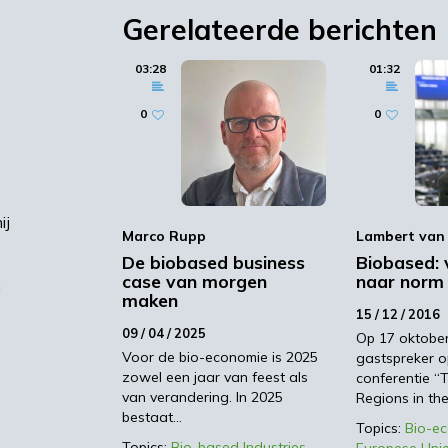
t heb ik hiervoor een stevige basis gelegd.
Gerelateerde berichten
03:28
01:32
0
0
steringen met zo weinig mogelijk risico. Wanneer
s de kans op een lening groter. Biobased projecte
tiatieven risicovol zijn en daarnaast ook relatief
ij
Marco Rupp
Lambert van 
ind 2015 het Junckerfonds (EFSI) open gesteld.
De biobased business
Biobased: 
rojecten met een hoog risico. Belangrijk is u
case van morgen
naar norm
n
cht bij het NIA, het Nederlands
maken
15 / 12 / 2016
09 / 04 / 2025
Op 17 oktober
Voor de bio-economie is 2025
gastspreker o
zowel een jaar van feest als
conferentie “
van verandering. In 2025
Regions in th
bestaat…
Topics:
Bio-e
Topics:
Bio-based Industries
Europese Uni