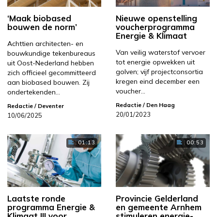
‘Maak biobased
Nieuwe openstelling
bouwen de norm’
voucherprogramma
Energie & Klimaat
Achttien architecten- en
Van veilig waterstof vervoer
bouwkundige tekenbureaus
tot energie opwekken uit
uit Oost-Nederland hebben
golven; vijf projectconsortia
zich officieel gecommitteerd
kregen eind december een
aan biobased bouwen. Zij
voucher…
ondertekenden…
Redactie
/ Den Haag
Redactie
/ Deventer
20/01/2023
10/06/2025
01:13
00:53
Laatste ronde
Provincie Gelderland
programma Energie &
en gemeente Arnhem
Klimaat III voor
stimuleren energie-