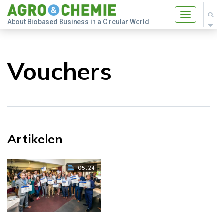
Toggle
About Biobased Business in a Circular World
navigatio
Vouchers
Artikelen
05:24