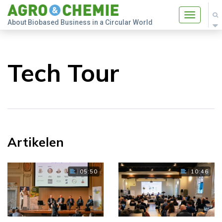
Toggle
About Biobased Business in a Circular World
navigatio
Tech Tour
Artikelen
05:50
10:46