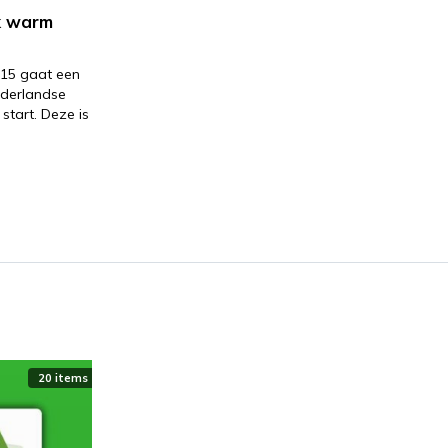
k warm
015 gaat een
ederlandse
tart. Deze is
20 items