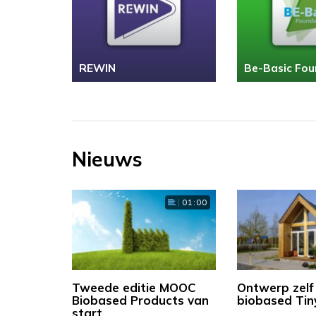
REWIN
Be-Basic Fou
Nieuws
01:00
Tweede editie MOOC
Ontwerp zelf
Biobased Products van
biobased Tin
start