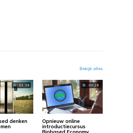
Bekijk alles
01:24
00:28
sed denken
Opnieuw online
emen
introductiecursus
Biobased Economy