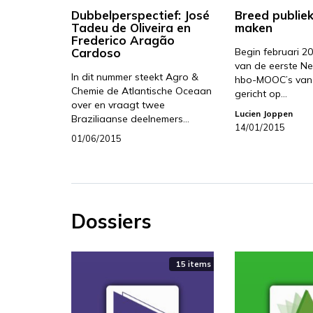
Dubbelperspectief: José
Breed publie
Tadeu de Oliveira en
maken
Frederico Aragão
Cardoso
Begin februari 2
van de eerste N
In dit nummer steekt Agro &
hbo-MOOC’s van s
Chemie de Atlantische Oceaan
gericht op…
over en vraagt twee
Lucien Joppen
Braziliaanse deelnemers…
14/01/2015
01/06/2015
Dossiers
15 items