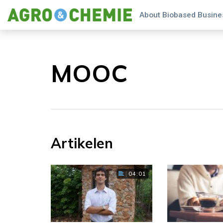
About Biobased Busines
MOOC
Artikelen
04:01