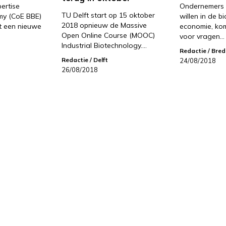
ertise
Ondernemers 
TU Delft start op 15 oktober
y (CoE BBE)
willen in de b
2018 opnieuw de Massive
t een nieuwe
economie, kom
Open Online Course (MOOC)
voor vragen…
Industrial Biotechnology.…
Redactie
/ Bre
Redactie
/ Delft
24/08/2018
26/08/2018