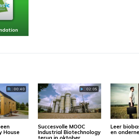
ndation
00:40
02:05
 een
Succesvolle MOOC
Leer bioba
y House
Industrial Biotechnology
en ondern
terug in oktober