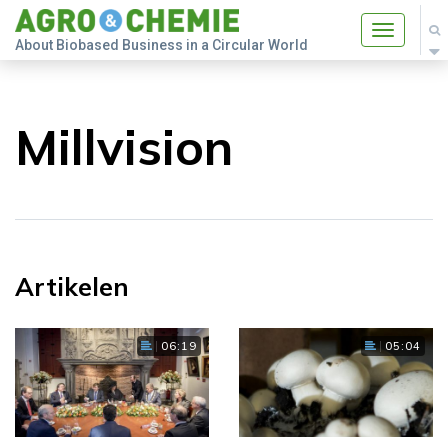
Toggle
About Biobased Business in a Circular World
navigatio
Millvision
Artikelen
06:19
05:04