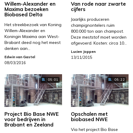
Willem-Alexander en
Van rode naar zwarte
Maxima bezoeken
cijfers
Biobased Delta
Jaarlijks produceren
Het streekbezoek van Koning
champignontelers ruim
Willem-Alexander en
800.000 ton aan champost.
Koningin Maxima aan West-
Deze meststof moet worden
Brabant deed nog het meest
afgevoerd. Kosten: circa 10…
denken aan…
Lucien Joppen
Edwin van Gastel
13/11/2015
08/03/2016
05:01
05:22
Project Bio Base NWE
Opschalen met
voor bedrijven in
biobased NWE
Brabant en Zeeland
Via het project Bio Base