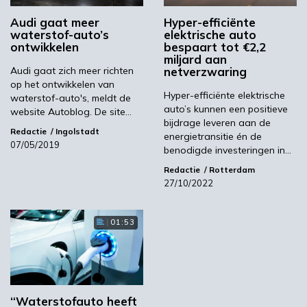
tegelijkertijd de afhankelijkheid van de al
overbelaste elektriciteitsnetten vermindert.
Audi gaat meer
Hyper-efficiënte
waterstof-auto’s
elektrische auto
Integendeel, want de auto levert zelfs schone
ontwikkelen
bespaart tot €2,2
energie aan het netwerk.”
miljard aan
Audi gaat zich meer richten
netverzwaring
Even geduld is nog wel nodig. De productie van
op het ontwikkelen van
Lightyear 2 start pas eind 2025. De auto zal
Hyper-efficiënte elektrische
waterstof-auto's, meldt de
auto’s kunnen een positieve
eerst gelanceerd worden in de Verenigde
website Autoblog. De site…
bijdrage leveren aan de
Staten, het Verenigd Koninkrijk en de EU. De
Redactie
Ingolstadt
energietransitie én de
geschatte prijs bedraagt minder dan €40.000.
07/05/2019
benodigde investeringen in…
Beeld: Lightyear
Redactie
Rotterdam
27/10/2022
Lightyear
01:53
Volgende
Nederland wereldwijd koploper met
waterstofoctrooien
“Waterstofauto heeft