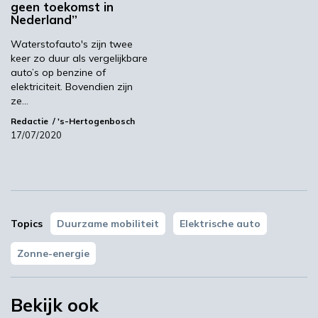
geen toekomst in
Nederland”
Meest gelezen
Waterstofauto's zijn twee
keer zo duur als vergelijkbare
00:46
auto’s op benzine of
elektriciteit. Bovendien zijn
ze…
Redactie
's-Hertogenbosch
17/07/2020
Topics
Duurzame mobiliteit
Elektrische auto
YPACK project gestart in Spanje
Zonne-energie
03:10
Bekijk ook