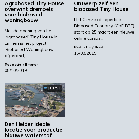
Agrobased Tiny House
Ontwerp zelf een
overwint drempels
biobased Tiny House
voor biobased
Volgende
woningbouw
Het Centre of Expertise
Biobased Economy (CoE BBE)
Veilingsysteem belemmert groei hernieuwbare
Met de opening van het
start op 25 maart een nieuwe
energie
'agrobased' Tiny House in
online cursus…
Emmen is het project
Redactie
Breda
‘Biobased Woningbouw’
15/03/2019
Meest gelezen
afgerond,…
Redactie
Emmen
00:46
08/10/2019
01:51
Den Helder ideale
locatie voor productie
blauwe waterstof