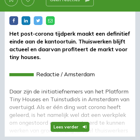
Het post-corona tijdperk maakt een definitief
einde aan de kantoortuin. Thuiswerken blijft
actueel en daarvan profiteert de markt voor
tiny houses.
Redactie
/
Amsterdam
Daar zijn de initiatiefnemers van het Platform
Tiny Houses en Tuinstudio’s in Amsterdam van
overtuigd. Als er één ding wat corona heeft
geleerd, is het namelijk wel dat een werkplek
om ongestoord en geconcentreerd te kunnen
Lees verder
werken van groot belang is. Veel thuiswerkers
zijn dan ook op zoek naar alternatieve werk-