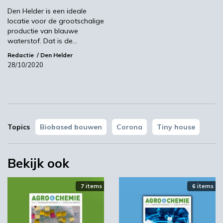
YPACK project gestart in Spanje
Den Helder is een ideale
locatie voor de grootschalige
03:10
productie van blauwe
waterstof. Dat is de…
Redactie
Den Helder
28/10/2020
Topics
Biobased bouwen
Corona
Tiny house
‘Grote groeikansen Europese markt voor biobased
producten’
Bekijk ook
02:10
7 items
6 items