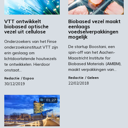
Dyneema® biobased materiaal zal de
wereldwijd erkende ISCC Plus-certificering
dragen en vereist geen herkwalificatie van
VTT ontwikkelt
Biobased vezel maakt
downstream-producten. Biobased Dyneema®
biobased optische
eenlaags
is verkrijgbaar vanaf april 2020.
vezel uit cellulose
voedselverpakkingen
mogelijk
Onderzoekers van het Finse
De startup Boostani, een
onderzoeksinstituut VTT zijn
Hernieuwbaar
spin-off van het Aachen-
erin geslaag om
Maastricht Institute for
lichtdoorlatende houtvezels
ethyleen
Biobased Materials (AMIBM),
te ontwikkelen. Hierdoor
maakt verpakkingen van…
onstaat…
Redactie
Geleen
Redactie
Espoo
UPM Biofuels produceert uit het residu van
22/02/2018
30/12/2019
het pulpproces biogebaseerde grondstof UPM
BioVerno. Dit wordt vervolgens verwerkt door
01:27
SABIC om hernieuwbaar ethyleen te maken
volgens de TRUCIRCLE ™ -technologie.
TRUCIRCLE ™ bevat gecertificeerde
hernieuwbare producten, met name harsen en