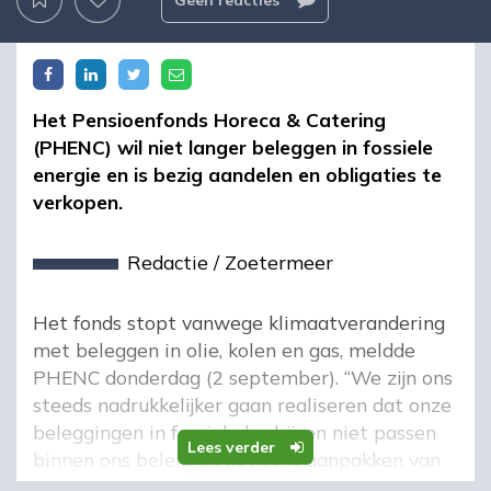
Geen reacties
Het Pensioenfonds Horeca & Catering
(PHENC) wil niet langer beleggen in fossiele
energie en is bezig aandelen en obligaties te
verkopen.
Redactie
/
Zoetermeer
Het fonds stopt vanwege klimaatverandering
met beleggen in olie, kolen en gas, meldde
PHENC donderdag (2 september). “We zijn ons
steeds nadrukkelijker gaan realiseren dat onze
beleggingen in fossiele bedrijven niet passen
Lees verder
binnen ons beleid en het écht aanpakken van
klimaatverandering in de weg staan”, zei