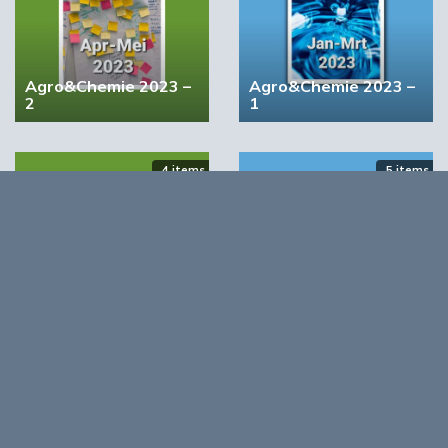
Agro&Chemie 2023 –
Agro&Chemie 2023 –
2
1
STRONGBIONET verbindt Europese newerken bio-
economie
4 items
5 items
Agro&Chemie 2022 –
Agro&Chemie 2022 –
September/Oktober
Juli/Augustus
Opmerkingen
0
Log in om te reageren op dit artikel
. Nog geen account?