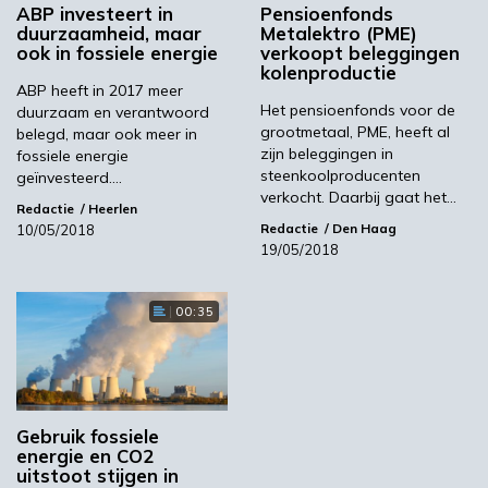
ABP investeert in
Pensioenfonds
duurzaamheid, maar
Metalektro (PME)
ook in fossiele energie
verkoopt beleggingen
Volgende
kolenproductie
ABP heeft in 2017 meer
Urgendadoelen in 2020 waarschijnlijk gehaald
Het pensioenfonds voor de
duurzaam en verantwoord
grootmetaal, PME, heeft al
belegd, maar ook meer in
zijn beleggingen in
fossiele energie
Meest gelezen
steenkoolproducenten
geïnvesteerd.…
verkocht. Daarbij gaat het…
Redactie
Heerlen
00:46
Redactie
Den Haag
10/05/2018
19/05/2018
00:35
Gebruik fossiele
energie en CO2
uitstoot stijgen in
YPACK project gestart in Spanje