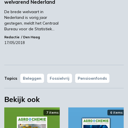
welvarend Nederland
03:10
De brede welvaart in
Nederland is vorig jaar
gestegen, meldt het Centraal
Bureau voor de Statistiek…
Redactie
Den Haag
17/05/2018
Topics
Beleggen
Fossielvrij
Pensioenfonds
‘Grote groeikansen Europese markt voor biobased
producten’
02:19
Bekijk ook
7 items
6 items