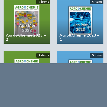
7 items
6 items
02:19
Agro&Chemie 2023 –
Agro&Chemie 2023 –
2
1
4 items
5 items
STRONGBIONET verbindt Europese newerken bio-
economie
Agro&Chemie 2022 –
Agro&Chemie 2022 –
September/Oktober
Juli/Augustus