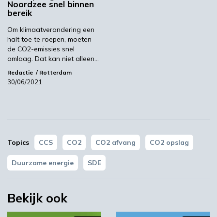
Noordzee snel binnen
bereik
Om klimaatverandering een
halt toe te roepen, moeten
de CO2-emissies snel
omlaag. Dat kan niet alleen…
YPACK project gestart in Spanje
Redactie
Rotterdam
30/06/2021
03:10
Topics
CCS
CO2
CO2 afvang
CO2 opslag
Duurzame energie
SDE
Bekijk ook
‘Grote groeikansen Europese markt voor biobased
producten’