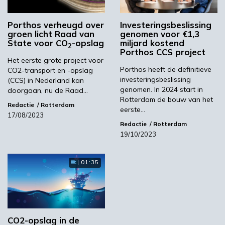
“een technisch experiment, en dus ook een
maatschappelijk experiment.”
Porthos verheugd over
Investeringsbeslissing
groen licht Raad van
genomen voor €1,3
Beeld: Intrepix/Shutterstock
State voor CO
-opslag
miljard kostend
2
Porthos CCS project
Het eerste grote project voor
FD
Porthos heeft de definitieve
CO2-transport en -opslag
investeringsbeslissing
(CCS) in Nederland kan
genomen. In 2024 start in
doorgaan, nu de Raad…
Rotterdam de bouw van het
Volgende
Redactie
Rotterdam
eerste…
17/08/2023
Primeur van Teijin Aramid: 92% biobased Twaron
Redactie
Rotterdam
19/10/2023
Meest gelezen
01:35
00:46
CO2-opslag in de