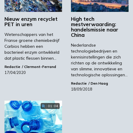
onderzoekt dat de stikstofuitstoot van vee
verder kan reduceren. Hoe dit precies werkt, is
Nieuw enzym recyclet
High tech
niet bekend gemaakt. Het gaat om een nieuw
PET in uren
mestverwaarding:
enzym, niet om de methaanremmer Bovaer
handelsmissie naar
Wetenschappers van het
China
die kort voor de marktintroductie zit en de
Franse groene chemiebedrijf
uitstoot van broeikasgas vermindert.
Nederlandse
Carbios hebben een
technologiebedrijven en
bacterieel enzym ontwikkeld
Nieuwe Oogst
kennisinstellingen die zich
dat plastic flessen binnen…
richten op de ontwikkeling
Redactie
Clermont-Ferrand
van slimme, innovatieve en
17/04/2020
technologische oplossingen…
Volgende
Redactie
Den Haag
Noorse schepen gaan op waterstof varen
18/09/2018
Meest gelezen
01:04
00:46