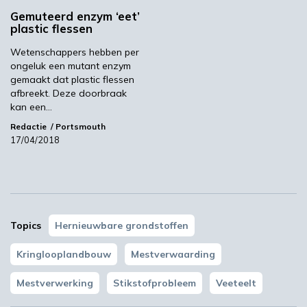
Gemuteerd enzym ‘eet’
plastic flessen
Wetenschappers hebben per
ongeluk een mutant enzym
gemaakt dat plastic flessen
afbreekt. Deze doorbraak
kan een…
Redactie
Portsmouth
YPACK project gestart in Spanje
17/04/2018
03:10
Topics
Hernieuwbare grondstoffen
Kringlooplandbouw
Mestverwaarding
Mestverwerking
Stikstofprobleem
Veeteelt