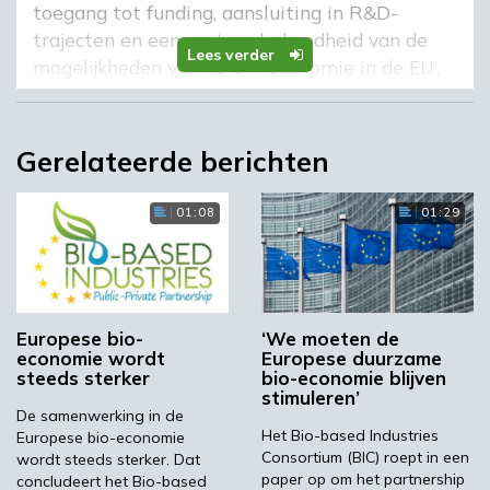
toegang tot funding, aansluiting in R&D-
trajecten en een grotere bekendheid van de
Lees verder
mogelijkheden van de bio-economie in de EU’,
zegt Dirk Carrez, Executive Director van het
BIC.
Gerelateerde berichten
Het Vanguard Initiative is een Europees
innovatienetwerk, dat regio’s helpt om een
sterke positie te krijgen in het Europese
01:08
01:29
industriële innovatiecircuit. Het is actief op vijf
thema’s, waarvan de bio-economie er één is.
Beide organisaties willen waardeketens
opzetten in de Europese bio-economie. Carrez
Europese bio-
‘We moeten de
economie wordt
Europese duurzame
benadrukt dat Europa deze geïntegreerde
steeds sterker
bio-economie blijven
waardeketens nodig heeft om zichzelf op de
stimuleren’
biobased wereldkaart te zetten.
De samenwerking in de
Het Bio-based Industries
Europese bio-economie
Consortium (BIC) roept in een
wordt steeds sterker. Dat
Het volledige artikel in Agro&Chemie
paper op om het partnership
concludeert het Bio-based