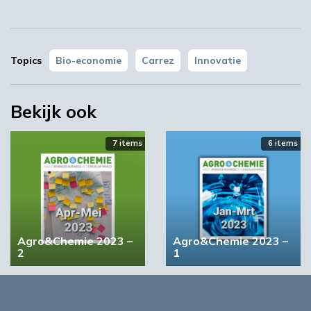
Topics
Bio-economie
Carrez
Innovatie
BIC wil bindende vraagstimulering voor biobased
producten
Bekijk ook
7 items
6 items
Agro&Chemie 2023 –
Agro&Chemie 2023 –
2
1
4 items
5 items