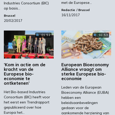
met de Europese…
Industries Consortium (BIC)
op basis…
Redactie
Brussel
Volgende
16/11/2017
Brussel
20/02/2017
Sorghumbier als circulair concept
01:52
01:53
Meest gelezen
00:46
‘Kom in actie om de
European Bioeconomy
kracht van de
Alliance vraagt om
Europese bio-
sterke Europese bio-
economie te
economie
ontketenen’
Leden van de European
Het Bio-based Industries
Bioeconomy Alliance (EUBA)
Consortium (BIC) heeft voor
hebben een
het eerst een Trendrapport
beleidsaanbevelingen
gepubliceerd over hoe
gedaan voor de
YPACK project gestart in Spanje
Europa het…
aankomende herziening van