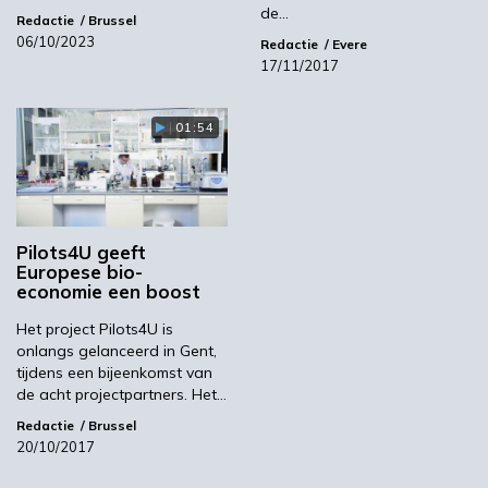
de…
Redactie
Brussel
03:10
06/10/2023
Redactie
Evere
17/11/2017
01:54
Pilots4U geeft
Europese bio-
economie een boost
‘Grote groeikansen Europese markt voor biobased
producten’
Het project Pilots4U is
onlangs gelanceerd in Gent,
02:10
tijdens een bijeenkomst van
de acht projectpartners. Het…
Redactie
Brussel
20/10/2017