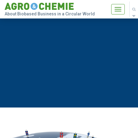
Toggle
About Biobased Business in a Circular World
navigatio