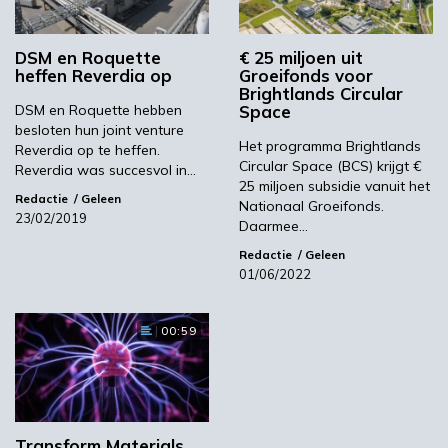
DSM en Roquette
€ 25 miljoen uit
heffen Reverdia op
Groeifonds voor
YPACK project gestart in Spanje
Brightlands Circular
DSM en Roquette hebben
Space
besloten hun joint venture
03:10
Het programma Brightlands
Reverdia op te heffen.
Circular Space (BCS) krijgt €
Reverdia was succesvol in…
25 miljoen subsidie vanuit het
Redactie
Geleen
Nationaal Groeifonds.
23/02/2019
Daarmee…
Redactie
Geleen
01/06/2022
00:59
‘Grote groeikansen Europese markt voor biobased
producten’
02:19
Transform Materials