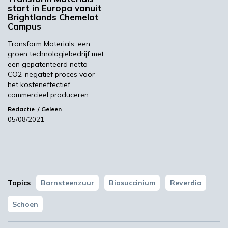
start in Europa vanuit
Brightlands Chemelot
Campus
Transform Materials, een
groen technologiebedrijf met
een gepatenteerd netto
CO2-negatief proces voor
het kosteneffectief
commercieel produceren…
Redactie
Geleen
STRONGBIONET verbindt Europese newerken bio-
economie
05/08/2021
Topics
Barnsteenzuur
Biosuccinium
Reverdia
Schoen