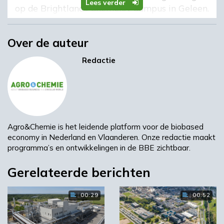
Lees verder
op de Brightlands Chemelot Campus in Geleen.
Brightlands
Over de auteur
Redactie
Volgende
UvA onderzoekt nieuwe bioplastics uit planten en
CO2
Meest gelezen
Agro&Chemie is het leidende platform voor de biobased
economy in Nederland en Vlaanderen. Onze redactie maakt
programma’s en ontwikkelingen in de BBE zichtbaar.
00:46
Gerelateerde berichten
00:29
00:52