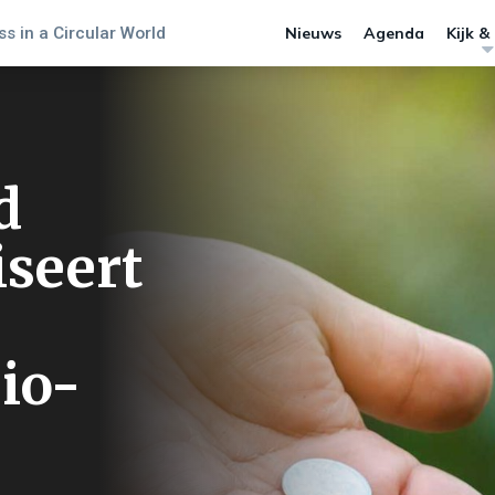
s in a Circular World
Nieuws
Agenda
Kijk &
d
iseert
io-