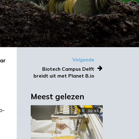
aar
Volgende
Biotech Campus Delft
breidt uit met Planet B.io
Meest gelezen
o-
00:46