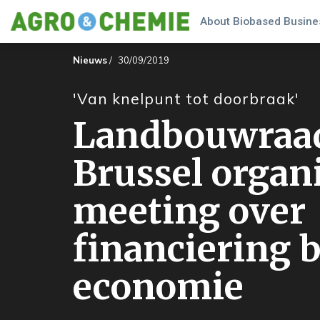
About Biobased Busines
Nieuws
/
30/09/2019
'Van knelpunt tot doorbraak'
Landbouwraa
Brussel organ
meeting over
financiering b
economie