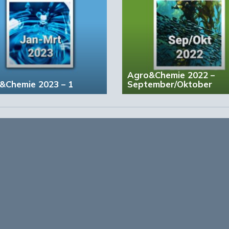
Agro&Chemie 2022 –
&Chemie 2023 – 1
September/Oktober
account?
Registreer nu!
form voor de biobased economy
maken programma’s en
r, dragen bij aan ontmoeting en
About Bio