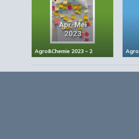
Agro&Chemie 2023 – 2
Agro
Opmerkingen
0
Log in om te reageren op dit artikel
. Nog geen 
Over
Agro&Chemie is het leidende plat
in Nederland en Vlaanderen. We 
ontwikkelingen in de BBE zichtbaa