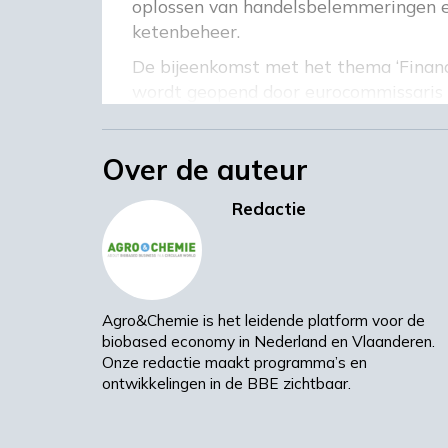
oplossen van handelsbelemmeringen en
ketenbeheer.
De bijeenkomst met het thema ‘Financ
wordt geopend door eurocommissaris 
Blokland (TNO/Biorizon) spreken vervo
financiering. Paulina Brzezicka van de
Over de auteur
onderzoeksrapport waarin de toegang t
presentatie van het Circular Bioecono
Redactie
Synergy Label toe.
Deelname aan de bijeenkomst is kostel
meer informatie over de bijeenkomst e
Agenda
Agro&Chemie is het leidende platform voor de
biobased economy in Nederland en Vlaanderen.
Onze redactie maakt programma’s en
ontwikkelingen in de BBE zichtbaar.