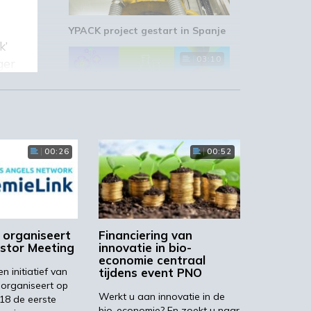
YPACK project gestart in Spanje
k’
03:10
ger
n
‘Grote groeikansen Europese
00:26
00:52
markt voor biobased producten’
02:10
 organiseert
Financiering van
estor Meeting
innovatie in bio-
economie centraal
n initiatief van
tijdens event PNO
BIC wil bindende
 organiseert op
vraagstimulering voor biobased
Werkt u aan innovatie in de
018 de eerste
producten
bio-economie? En zoekt u naar