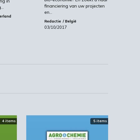
ng in
financiering van uw projecten
g…
en…
erland
Redactie
België
03/10/2017
4 items
5 items