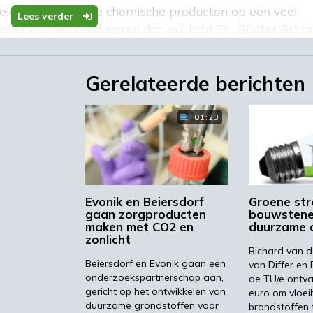
kkelen waarmee we chemische producten op een veel
Lees verder
nier kunnen produceren dan nu’, licht Dr. Günter Schm
n Siemens Corporate Technology, toe. ‘Met ons platfo
nstallaties opschalen om aan hun behoeften te voldoe
Gerelateerde berichten
n
01:23
rdere voordelen. Het is niet alleen mogelijk om
maar dient ook als energieopslag, kan reageren op
rk te stabiliseren. Rheticus is verbonden aan het
Evonik en Beiersdorf
Groene str
ransitie in Duitsland, die op zoek is naar nieuwe
gaan zorgproducten
bouwstene
maken met CO2 en
duurzame 
 herstructureren. Het Rheticus-project ontvangt 2,8
zonlicht
 Duitse federale ministerie van Onderwijs en Onderzoek
Richard van 
Beiersdorf en Evonik gaan een
van Differ en
onderzoekspartnerschap aan,
de TU/e ontva
aantonen dat kunstmatige fotosynthese haalbaar is’,
gericht op het ontwikkelen van
euro om vloei
duurzame grondstoffen voor
brandstoffen 
lijk is voor het project op de strategische