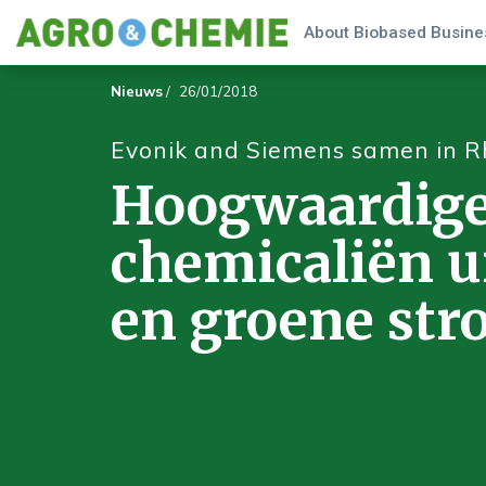
About Biobased Busines
Nieuws
/
26/01/2018
Evonik and Siemens samen in Rh
Hoogwaardig
chemicaliën u
en groene st