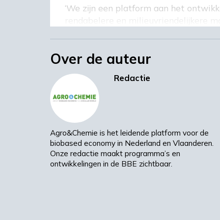
‘We zijn een platform aan het ontwi
rendabelere en milieuvriendelijkere ma
technisch projectverantwoordelijke va
kunnen operators in de toekomst hun i
Over de auteur
Redactie
Meerdere voordele
De nieuwe technologie combineert mee
chemicaliën duurzaam te produceren, 
Agro&Chemie is het leidende platform voor de
stroomfluctuaties en helpen het netwe
biobased economy in Nederland en Vlaanderen.
Kopernikus-initiatief voor de energiet
Onze redactie maakt programma’s en
oplossingen om het energiesysteem te
ontwikkelingen in de BBE zichtbaar.
miljoen euro aan financiering van het
(BMBF).
‘Met het Rheticus-platform willen we 
zegt dr. Thomas Haas, die verantwoorde