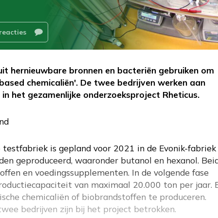
reacties
t uit hernieuwbare bronnen en bacteriën gebruiken om
obased chemicaliën'. De twee bedrijven werken aan
 in het gezamenlijke onderzoeksproject Rheticus.
and
 testfabriek is gepland voor 2021 in de Evonik-fabriek 
rden geproduceerd, waaronder butanol en hexanol. Bei
stoffen en voedingssupplementen. In de volgende fase
oductiecapaciteit van maximaal 20.000 ton per jaar. 
ische chemicaliën of biobrandstoffen te produceren.
e bedrijven zijn bij het project betrokken.