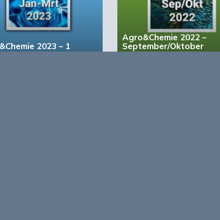
digheden. In de toekomst kunnen ze overal worden
CO2, zoals afvalgas van een stroomcentrale of biogas.
Agro&Chemie 2022 –
iteit op het gebied van locatie, grondstoffen en
&Chemie 2023 – 1
September/Oktober
uwe platform bijzonder aantrekkelijk voor de
zegt Haas. ‘We hebben er alle vertrouwen in dat andere
ken en integreren met hun eigen modules om hun
voegt Schmid toe.
account?
Registreer nu!
form voor de biobased economy
maken programma’s en
r, dragen bij aan ontmoeting en
About Bio
nisinstellingen en overheid en
ands/Vlaamse BBE richting