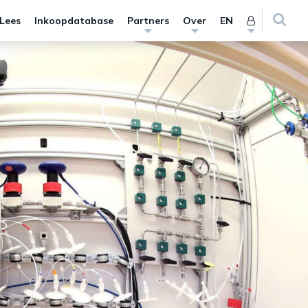
 Lees
Inkoopdatabase
Partners
Over
EN