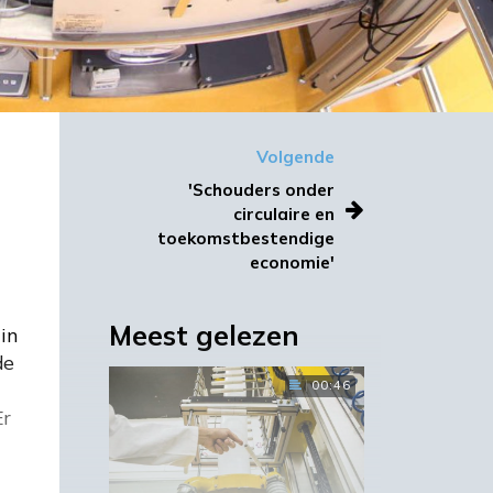
Volgende
'Schouders onder
circulaire en
toekomstbestendige
economie'
Meest gelezen
in
de
00:46
Er