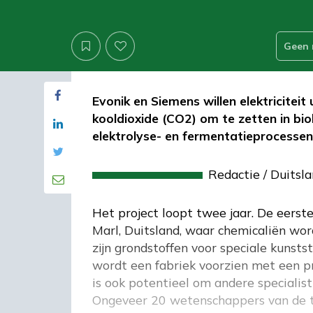
Geen 
Evonik en Siemens willen elektricitei
kooldioxide (CO2) om te zetten in bi
elektrolyse- en fermentatieprocessen
Redactie
/
Duitsl
Het project loopt twee jaar. De eerste
Marl, Duitsland, waar chemicaliën wo
zijn grondstoffen voor speciale kunst
wordt een fabriek voorzien met een pr
is ook potentieel om andere specialist
Ongeveer 20 wetenschappers van de twe