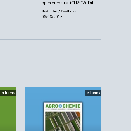
op mierenzuur (CH2O2). Dit…
Redactie
Eindhoven
en.
06/06/2018
n,
4 items
5 items
e