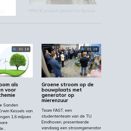
YPACK project gestart in Spanje
id,
rm
03:10
n.’
01:18
01:28
‘Grote groeikansen Europese
markt voor biobased producten’
02:19
oom als
Groene stroom op de
n voor
bouwplaats met
chemie
generator op
mierenzuur
de Sanden
Team FAST, een
 Erwin Kessels van
studententeam van de TU
ngen 1,6 miljoen
STRONGBIONET verbindt
Eindhoven, presenteerde
bare
Europese newerken bio-
economie
vandaag een stroomgenerator
te…