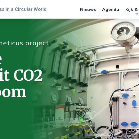
s in a Circular World
Nieuws
Agenda
Kijk &
eticus project
e
it CO2
room