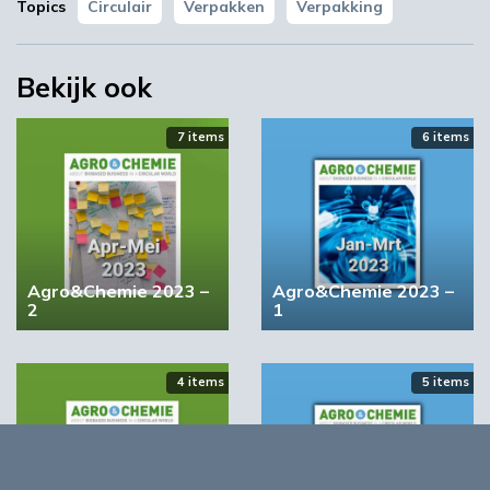
Topics
Circulair
Verpakken
Verpakking
Lees het complete rapport
Bekijk ook
Volgende
7 items
6 items
Masterclass over circulair inkopen in Friesland
Meest gelezen
00:46
Agro&Chemie 2023 –
Agro&Chemie 2023 –
2
1
4 items
5 items