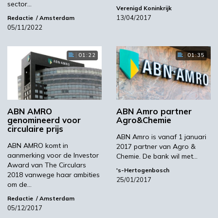
recyclebaarheid en daarmee tot
sector…
Verenigd Koninkrijk
waardebehoud.’
13/04/2017
Redactie
Amsterdam
05/11/2022
Consument
01:22
01:35
Daarnaast moeten producenten ook beter
inspelen op de veranderende wensen van
consumenten, zo schrijft de bank. Bijvoorbeeld
ABN AMRO
ABN Amro partner
genomineerd voor
Agro&Chemie
op het gebied van biobased verpakkingen. ‘Dat
circulaire prijs
vergt technologische vernieuwing in de vorm
ABN Amro is vanaf 1 januari
van investeringen in materiaalkennis en
ABN AMRO komt in
2017 partner van Agro &
aanmerking voor de Investor
Chemie. De bank wil met…
nieuwe machines. Voor kleinere
Award van The Circulars
ondernemingen is het moeilijk om daar
's-Hertogenbosch
2018 vanwege haar ambities
25/01/2017
zelfstandig aan te voldoen. We verwachten
om de…
dan ook een verdergaande consolidatie in de
Redactie
Amsterdam
Nederlandse verpakkingsindustrie, met veel
05/12/2017