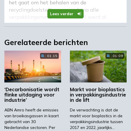
het gaat om het behalen van de
recyclingdoelstellingen voor bijna alle
Lees verder
verpakklingsmaterialen. In 2015 werd al
driekwart van alle verpakkingen gerecycled.
Maar uit onderzoek blijkt dat er grote
verschillen zitten tussen de verschillende
Gerelateerde berichten
materialen. Zo worden vrijwel alle metalen
verpakkingen gerecycled, maar zien we slechts
01:15
01:09
51 procent van de kunststof verpakkingen
terug. Een zeer goed resultaat internationaal
gezien concludeert de bank, maar het kan nog
veel beter. ‘Producenten zouden recycling als
‘Decarbonisatie wordt
Markt voor bioplastics
uitgangspunt moeten nemen bij het ontwerp
flinke uitdaging voor
in verpakkingsindustrie
van verpakkingen, bijvoorbeeld door
industrie’
in de lift
verpakkingen zo te ontwerpen dat ze beter
ABN Amro heeft de emissies
De verwachting is dat de
hervulbaar en herbruikbaar zijn. Ook het
van broeikasgassen in kaart
markt voor bioplastics in de
beperken van kunststofvarianten, kleurstoffen
gebracht van 30
verpakkingsindustrie tussen
en additieven zorgt voor een verbeterde
Nederlandse sectoren. Per
2017 en 2022, jaarlijks…