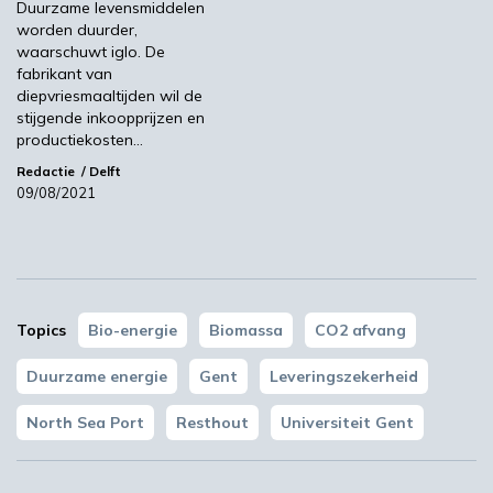
Duurzame levensmiddelen
op te vangen en te hergebruiken (Carbon
worden duurder,
Capture and Utilization of CCU). Corten: “We
waarschuwt iglo. De
gaan ervan uit dat we op kruissnelheid
fabrikant van
diepvriesmaaltijden wil de
minstens 265.000 ton CO
per jaar zullen
2
stijgende inkoopprijzen en
kunnen besparen. Dat komt overeen met de
productiekosten…
uitstoot van het gasverbruik door de helft van
Redactie
Delft
de Gentse gezinnen.”
09/08/2021
Kijk voor meer informatie op de website van
BEE.
Beeld: BEE
Topics
Bio-energie
Biomassa
CO2 afvang
BEE
Duurzame energie
Gent
Leveringszekerheid
Volgende
North Sea Port
Resthout
Universiteit Gent
BIC verwelkomt nieuwe voorzitter en nieuwe leden