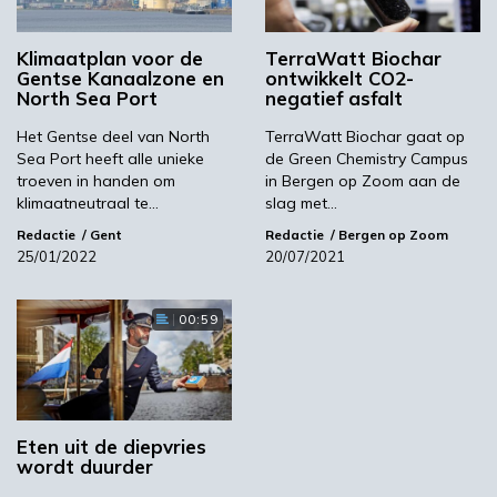
Chemiebedrijf Gadot is als eerste toegetreden
Klimaatplan voor de
TerraWatt Biochar
tot het Gentse cluster: BEE investeerde in een
Gentse Kanaalzone en
ontwikkelt CO2-
ondergrondse stoomleiding zodat het bedrijf
North Sea Port
negatief asfalt
kan overschakelen van fossiel naar
Het Gentse deel van North
TerraWatt Biochar gaat op
hernieuwbare energie. Ook het Franse biotech
Sea Port heeft alle unieke
de Green Chemistry Campus
bedrijf Innovafeed stapt in en plant hier zijn
troeven in handen om
in Bergen op Zoom aan de
grootste vestiging te bouwen voor de
klimaatneutraal te…
slag met…
productie van bioproteïnes op basis van
Redactie
Gent
Redactie
Bergen op Zoom
gekweekte vliegen. De proteïnes worden
25/01/2022
20/07/2021
gebruikt in diervoeding, bijvoorbeeld voor het
kweken van zalm. De aanwezigheid van een
00:59
betrouwbare bron van duurzame energie was
voor Innovafeed een belangrijke reden om zich
in Gent te vestigen.
Samen met de UGent, andere havenbedrijven
Eten uit de diepvries
en North Sea Port is BEE inmiddels ook
wordt duurder
betrokken bij een onderzoeksproject om CO
2