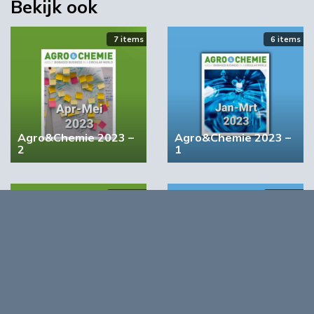
Bekijk ook
Meest gelezen
7 items
6 items
00:46
Agro&Chemie 2023 –
Agro&Chemie 2023 –
2
1
4 items
5 items
YPACK project gestart in Spanje
03:10
Agro&Chemie 2022 –
Agro&Chemie 2022 –
September/Oktober
Juli/Augustus