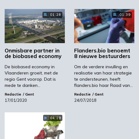
we door middel van samenwerking afval
kunnen fermenteren tot bijvoorbeeld ethanol.
01:28
01:39
Hoe kunnen we connecties tussen bedrijven
maken om dit te realiseren?’.
Naast de clusters, organiseert Flanders
Biobased Valley netwerkbijeenkomsten,
Onmisbare partner in
Flanders.bio benoemt
workshops en events. Alles om bedrijven en
de biobased economy
8 nieuwe bestuurders
instellingen wegwijs te maken binnen het bio-
economische domein van Vlaanderen.
De biobased economy in
Om de verdere invulling en
Vlaanderen groeit, met de
realisatie van haar strategie
regio Gent voorop. Dat is
te ondersteunen, heeft
Flanders Biobased Valley
mede te danken…
flanders.bio haar Raad van…
Lees ook: 'Ghent Bio-Economy Valley wordt Flanders
Redactie
Gent
Redactie
Gent
Biobased Valley'
17/01/2020
24/07/2018
04:19
Volgende
Hoogleraren vragen kabinet om meer inzet voor
nieuwe economie