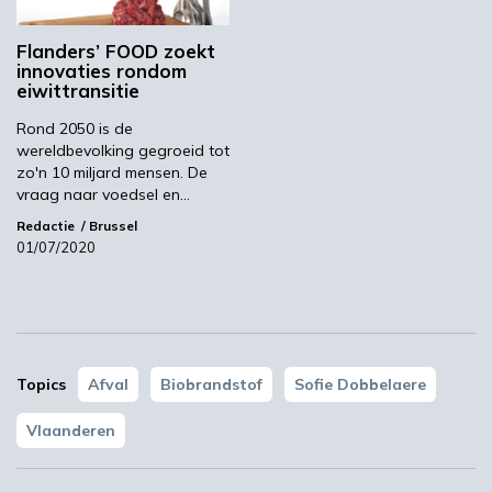
Flanders’ FOOD zoekt
Meest gelezen
innovaties rondom
eiwittransitie
00:46
Rond 2050 is de
wereldbevolking gegroeid tot
zo'n 10 miljard mensen. De
vraag naar voedsel en…
Redactie
Brussel
01/07/2020
Topics
Afval
Biobrandstof
Sofie Dobbelaere
YPACK project gestart in Spanje
Vlaanderen
03:10