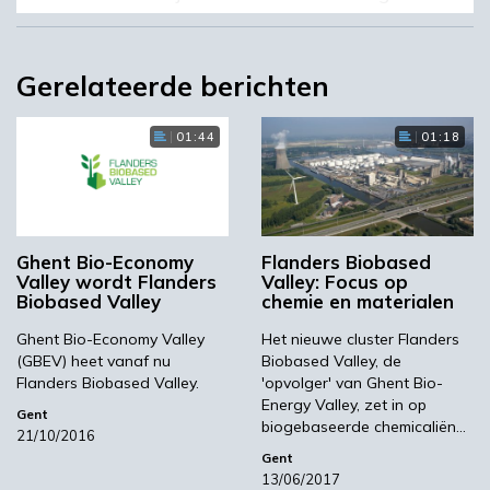
aan het feit dat wij er voor de complete
Vlaamse bio-economie zijn. We werkten
tenslotte al samen met bedrijven uit heel de
Gerelateerde berichten
regio.’
Een van de belangrijkste doelen van Flanders
01:44
01:18
Biobased Valley is om bedrijven met elkaar in
contact te brengen en zo samenwerking te
bevorderen. ‘Zo zijn wij actief in het oprichten
van clusters. We hebben bijvoorbeeld een
Ghent Bio-Economy
Flanders Biobased
cluster opgezet op het gebied van
Valley wordt Flanders
Valley: Focus op
Biobased Valley
chemie en materialen
biobrandstoffen. Wij hebben verschillende
bedrijven bij elkaar gezet, zodat van het
Ghent Bio-Economy Valley
Het nieuwe cluster Flanders
omzetten van grondstoffen tot de afzet
(GBEV) heet vanaf nu
Biobased Valley, de
allemaal op één locatie gebeurt. Dat maakt
Flanders Biobased Valley.
'opvolger' van Ghent Bio-
Energy Valley, zet in op
het zeer efficiënt’, legt Dobbelaere uit. ‘Een
Gent
biogebaseerde chemicaliën…
21/10/2016
ander cluster dat wij hebben opgezet is op het
Gent
gebied van afvalverwerking. We bekijken hoe
13/06/2017