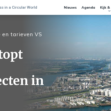
s in a Circular World
Nieuws
Agenda
Kijk &
e en tarieven VS
topt
ecten in