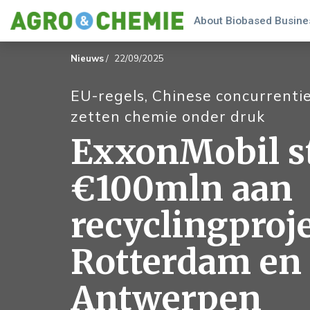
About Biobased Busines
Nieuws
/
22/09/2025
EU-regels, Chinese concurrenti
zetten chemie onder druk
ExxonMobil s
€100mln aan
recyclingproj
Rotterdam en
Antwerpen