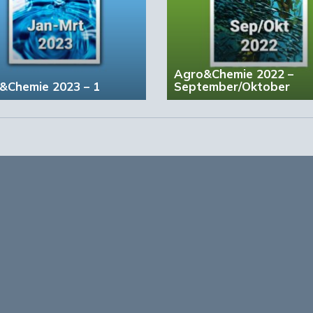
 Europese chemische industrie is er geen strategische
iteit, geen energietransitie en geen clean tech
News Agency, Financial Times en Bloomberg.
Agro&Chemie 2022 –
&Chemie 2023 – 1
September/Oktober
 raffinaderij en Nouryon Polymer Chemicals in de have
fotografie/Shutterstock)
account?
Registreer nu!
form voor de biobased economy
maken programma’s en
r, dragen bij aan ontmoeting en
About Bio
nisinstellingen en overheid en
ands/Vlaamse BBE richting