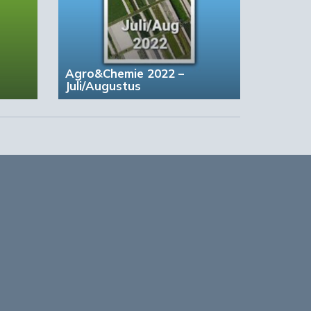
Agro&Chemie 2022 –
Juli/Augustus
n
based Business in a Circular World