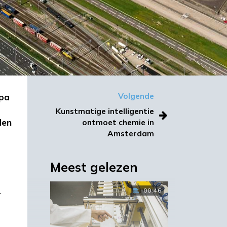
opa
Volgende
Kunstmatige intelligentie
den
ontmoet chemie in
Amsterdam
Meest gelezen
.
00:46