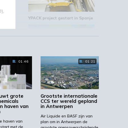
),
YPACK project gestart in Spanje
03:10
01:46
01:21
‘Grote groeikansen Europese
markt voor biobased producten’
k
02:19
e
h
uwt grote
Grootste internationale
hemicals
CCS ter wereld gepland
 in haven van
in Antwerpen
n
Air Liquide en BASF zijn van
 de haven van
plan om in Antwerpen de
STRONGBIONET verbindt
 op
start met de
Europese newerken bio-
grootste grensoverschrijdende