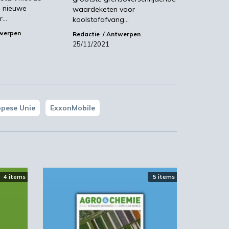
economie
l
 nieuwe
waardeketen voor
or…
koolstofafvang…
ek
werpen
Redactie
Antwerpen
25/11/2021
r
opese Unie
ExxonMobile
en
en
4 items
5 items
e