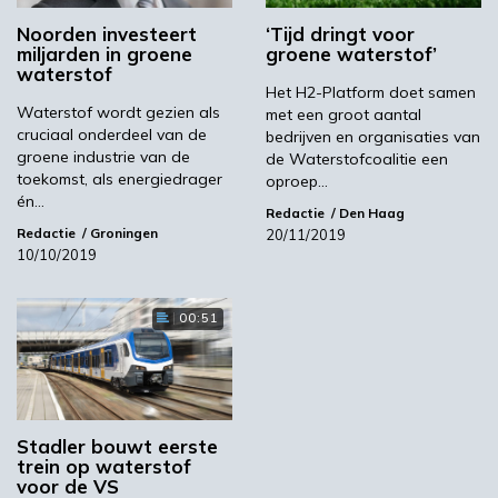
tweede jaar op rij plaats in Saudi-Arabië. De
Noorden investeert
‘Tijd dringt voor
woestijnrally is door zijn extreme zwaarte en
miljarden in groene
groene waterstof’
door zijn veeleisende karakter al decennia voor
waterstof
Het H2-Platform doet samen
autoproducenten zoeken een ideaal
Waterstof wordt gezien als
met een groot aantal
proefterrein. De finish van de rally is op vrijdag
cruciaal onderdeel van de
bedrijven en organisaties van
14 januari.
groene industrie van de
de Waterstofcoalitie een
toekomst, als energiedrager
oproep…
Beeld: Gaussin Group
én…
Redactie
Den Haag
Redactie
Groningen
20/11/2019
H2Platform
Dakar Rally
Gaussin
10/10/2019
00:51
Volgende
Nieuwe Chemport Europe video
Meest gelezen
Stadler bouwt eerste
trein op waterstof
00:46
voor de VS