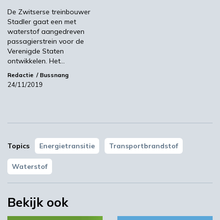
De Zwitserse treinbouwer
Stadler gaat een met
waterstof aangedreven
passagierstrein voor de
Verenigde Staten
ontwikkelen. Het…
Redactie
Bussnang
24/11/2019
YPACK project gestart in Spanje
03:10
Topics
Energietransitie
Transportbrandstof
Waterstof
Bekijk ook