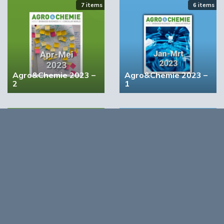
7 items
6 items
‘Grote groeikansen Europese markt voor biobased
producten’
02:10
Agro&Chemie 2023 –
Agro&Chemie 2023 –
2
1
4 items
5 items
BIC wil bindende vraagstimulering voor biobased
producten
Agro&Chemie 2022 –
Agro&Chemie 2022 –
September/Oktober
Juli/Augustus