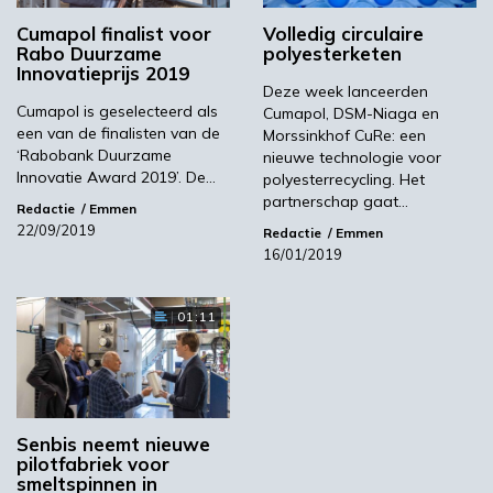
Cumapol finalist voor
Volledig circulaire
Rabo Duurzame
polyesterketen
Innovatieprijs 2019
Volgende
Deze week lanceerden
Live inzicht duurzame energieproductie, inclusief
Cumapol is geselecteerd als
Cumapol, DSM-Niaga en
een van de finalisten van de
biomassa
Morssinkhof CuRe: een
‘Rabobank Duurzame
nieuwe technologie voor
Innovatie Award 2019’. De…
polyesterrecycling. Het
Meest gelezen
partnerschap gaat…
Redactie
Emmen
22/09/2019
Redactie
Emmen
16/01/2019
00:46
01:11
Senbis neemt nieuwe
pilotfabriek voor
smeltspinnen in