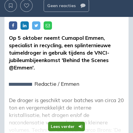
Geen reacties
Op 5 oktober neemt Cumapol Emmen,
specialist in recycling, een splinternieuwe
tuimeldroger in gebruik tijdens de VNCI-
jubileumbijeenkomst 'Behind the Scenes
@Emmen'.
Redactie
/
Emmen
De droger is geschikt voor batches van circa 20
ton en
vergemakkelijkt de interne
kristallisatie,
het
drogen en/of
de
nacondensatie van producten in kleinere
Lees verder
volumes.
Technisch directeur
Marco Brons:
‘
De