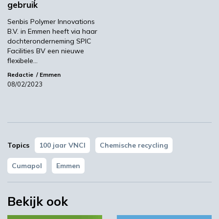
gebruik
YPACK project gestart in Spanje
Senbis Polymer Innovations
B.V. in Emmen heeft via haar
03:10
dochteronderneming SPIC
Facilities BV een nieuwe
flexibele…
Redactie
Emmen
08/02/2023
Topics
100 jaar VNCI
Chemische recycling
‘Grote groeikansen Europese markt voor biobased
producten’
Cumapol
Emmen
02:19
Bekijk ook