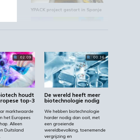
YPACK project gestart in Spanje
03:10
02:09
00:36
‘Grote groeikansen Europese
markt voor biobased producten’
02:19
biotech houdt
De wereld heeft meer
uropese top-3
biotechnologie nodig
 naar marktwaarde
We hebben biotechnologie
ies
in het Europees
harder nodig dan ooit, met
hap. Alleen
een groeiende
STRONGBIONET verbindt
Europese newerken bio-
n Duitsland
wereldbevolking, toenemende
en
economie
…
vergrijzing en