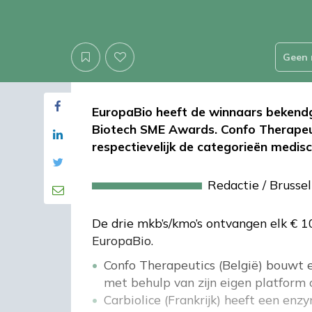
Geen 
EuropaBio heeft de winnaars bekend
Biotech SME Awards. Confo Therapeuti
respectievelijk de categorieën medisc
Redactie
/
Brussel
De drie mkb’s/kmo’s ontvangen elk € 1
EuropaBio.
Confo Therapeutics (België) bouwt 
met behulp van zijn eigen platfor
Carbiolice (Frankrijk) heeft een en