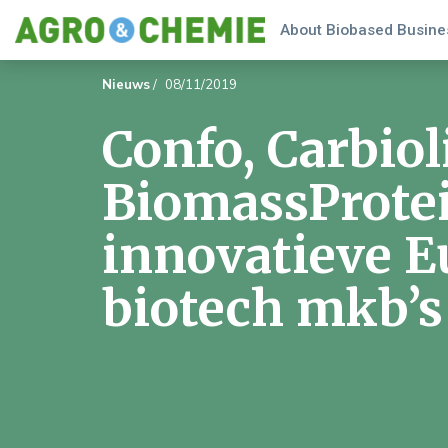
About Biobased Busines
Nieuws
/
08/11/2019
Confo, Carbiol
BiomassProte
innovatieve E
biotech mkb’s