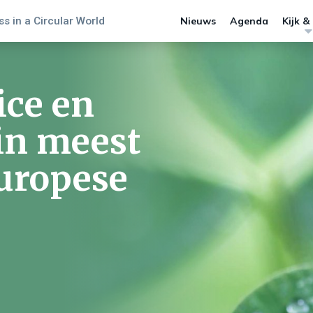
s in a Circular World
Nieuws
Agenda
Kijk &
ice en
in meest
uropese