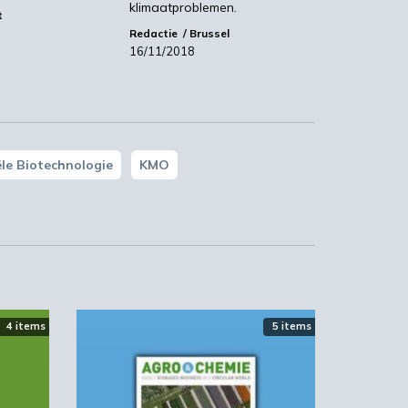
e
klimaatproblemen.
t
Redactie
Brussel
16/11/2018
ële Biotechnologie
KMO
4 items
5 items