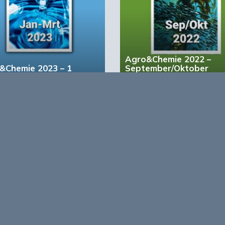
Agro&Chemie 2022 –
&Chemie 2023 – 1
September/Oktober
account?
Registreer nu!
form voor de biobased economy
maken programma’s en
r, dragen bij aan ontmoeting en
About Bio
nisinstellingen en overheid en
ands/Vlaamse BBE richting