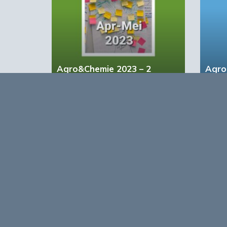
Agro&Chemie 2023 – 2
Agro
Opmerkingen
0
Log in om te reageren op dit artikel
. Nog geen 
Over
Agro&Chemie is het leidende plat
in Nederland en Vlaanderen. We 
ontwikkelingen in de BBE zichtbaa
verbinding tussen ondernemers, ken
vormen de etalage voor de Nederl