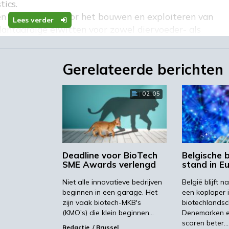
ics.
n technologie voor het bouwen en exploiteren van
Lees verder
antaardige eiwitten voor zowel diervoeder- als
t gras als feedstock.
it jaar werden uitgereikt aan Mogrify in de categorie
Gerelateerde berichten
dustriële biotech categorie en Biome Makers in de
02:05
ovative European Biotech SME Awards streden meer dan
e felbegeerde awards.
Deadline voor BioTech
Belgische 
SME Awards verlengd
stand in E
Niet alle innovatieve bedrijven
België blijft
gevend op het gebied van innovatie, maar de prestat
beginnen in een garage. Het
een koploper 
zijn vaak biotech-MKB's
biotechlandsc
erkt”, aldus Peter Heinrich, voorzitter van het MKB-
(KMO's) die klein beginnen…
Denemarken e
rijk om een ​​platform voor publieke erkenning te bied
scoren beter.
Redactie
Brussel