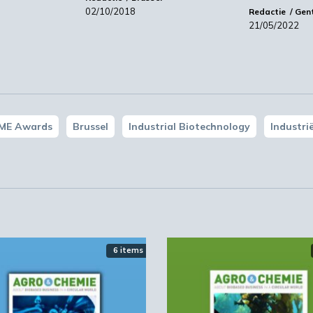
voor de samenleving aan te tonen, en tegelijkertijd t
02/10/2018
Redactie
Gen
nende Europese beleidsvorming is voor dergelijke
21/05/2022
SME Awards
Brussel
Industrial Biotechnology
Industri
6 items