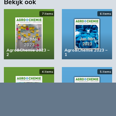
Bekijk ook
7 items
6 items
Agro&Chemie 2023 –
Agro&Chemie 2023 –
YPACK project gestart in Spanje
2
1
03:10
4 items
5 items
Agro&Chemie 2022 –
Agro&Chemie 2022 –
September/Oktober
Juli/Augustus