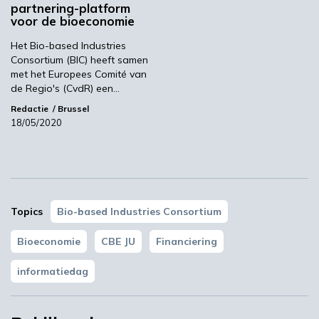
projecten financiert die competitieve circulaire
partnering-platform
voor de bioeconomie
biobased industrieën in Europa bevorderen.
Het Bio-based Industries
Kijk voor meer informatie op de website van
Consortium (BIC) heeft samen
CBE JU.
met het Europees Comité van
de Regio's (CvdR) een…
Beeld: Oleksandr Berezko/Shutterstock
Redactie
Brussel
CBE JU
18/05/2020
Volgende
Duurzamere landbouw door biobased en
Topics
Bio-based Industries Consortium
biodegradeerbare coatings
Bioeconomie
CBE JU
Financiering
Meest gelezen
informatiedag
00:46