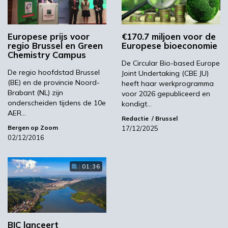
verminderen
Als onderdeel van haar
Europese prijs voor
€170.7 miljoen voor de
regio Brussel en Green
Europese bioeconomie
duurzaamheidsdoelstellingen legt CBE JU de
Chemistry Campus
nadruk op het opschalen van circulaire
De Circular Bio-based Europe
De regio hoofdstad Brussel
technologieën, het efficiënter gebruik van
Joint Undertaking (CBE JU)
(BE) en de provincie Noord-
heeft haar werkprogramma
hulpbronnen en het stimuleren van regionale
Brabant (NL) zijn
voor 2026 gepubliceerd en
ontwikkeling door het creëren van nieuwe
onderscheiden tijdens de 10e
kondigt…
banen. “Onze inspanningen zijn erop gericht
AER…
Redactie
Brussel
om de risico’s van innovatie te verminderen en
Bergen op Zoom
17/12/2025
de marktrijpheid van de biobased sector te
02/12/2016
bevorderen”, zegt Nicoló Giacomuzzi-Moore,
uitvoerend directeur van CBE JU.
01:36
De Circular Bio-based Europe Joint
Undertaking (CBE JU) is een partnerschap van
€2 miljard tussen de Europese Unie en het Bio-
based Industries Consortium (BIC) dat
BIC lanceert