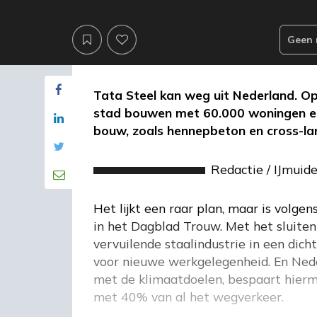
Geen 
Tata Steel kan weg uit Nederland. Op
stad bouwen met 60.000 woningen en
bouw, zoals hennepbeton en cross-la
Redactie
/
IJmuid
Het lijkt een raar plan, maar is volgen
in het Dagblad Trouw. Met het sluiten 
vervuilende staalindustrie in een dic
voor nieuwe werkgelegenheid. En Nede
met de klimaatdoelen, bespaart hierme
met 40% van al het wegverkeer.