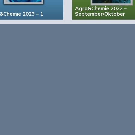
Agro&Chemie 2022 –
&Chemie 2023 – 1
September/Oktober
account?
Registreer nu!
form voor de biobased economy
maken programma’s en
r, dragen bij aan ontmoeting en
About Bio
nisinstellingen en overheid en
ands/Vlaamse BBE richting