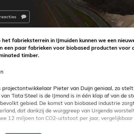
reacties
 het fabrieksterrein in IJmuiden kunnen we een nieuw
 een paar fabrieken voor biobased producten voor 
minated timber.
en
s projectontwikkelaar Pieter van Duijn geniaal, zo stelt 
van Tata Steel is de IJmond is in één klap af van de st
htbevolkt gebied. De komst van biobased industrie zorg
rland, dat dankzij de wurggreep van Urgenda worstel
e 12 miljoen ton CO2-uitstoot per jaar, vergelijkbaar