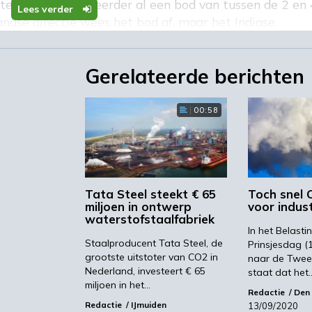
tenlandse investeerder al een bod van tussen de 2 en 
Lees verder
andse directie wees het bod af, maar het Indiase
Die wil van de verouderde staalfabrieken af.
dere miljarden. Nederlandse overheden vinden de
Gerelateerde berichten
zijn hoop nu op het Kamerdebat van 9 september 2021
00:58
Tata Steel steekt € 65
Toch snel 
miljoen in ontwerp
voor indust
waterstofstaalfabriek
In het Belasti
Staalproducent Tata Steel, de
Prinsjesdag (
grootste uitstoter van CO2 in
naar de Twee
Nederland, investeert € 65
staat dat het
miljoen in het…
Redactie
Den
Redactie
IJmuiden
13/09/2020