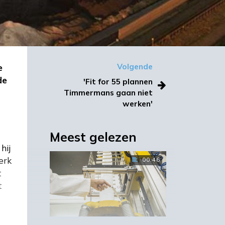
e
Volgende
de
'Fit for 55 plannen
Timmermans gaan niet
werken'
Meest gelezen
hij
erk
00:46
t
t