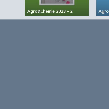
Agro&Chemie 2023 – 2
Agro
Opmerkingen
0
Log in om te reageren op dit artikel
. Nog geen 
Over
Agro&Chemie is het leidende plat
in Nederland en Vlaanderen. We 
ontwikkelingen in de BBE zichtbaa
verbinding tussen ondernemers, ken
vormen de etalage voor de Nederl
Europa en de wereld.