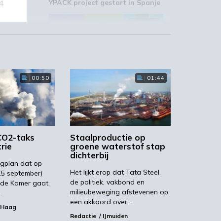
4
YPACK project gestart in Spanje
03:10
00:50
01:44
‘Grote groeikansen Europese
markt voor biobased producten’
02:19
CO2-taks
Staalproductie op
rie
groene waterstof stap
dichterbij
ngplan dat op
Het lijkt erop dat Tata Steel,
15 september)
de politiek, vakbond en
de Kamer gaat,
STRONGBIONET verbindt
Europese newerken bio-
milieubeweging afstevenen op
…
economie
een akkoord over…
 Haag
Redactie
IJmuiden