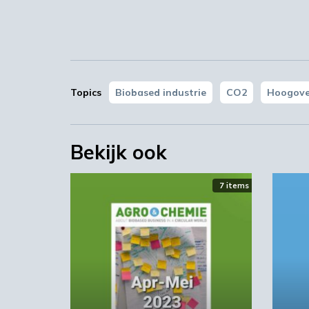
Topics
Biobased industrie
CO2
Hoogov
Bekijk ook
7 items