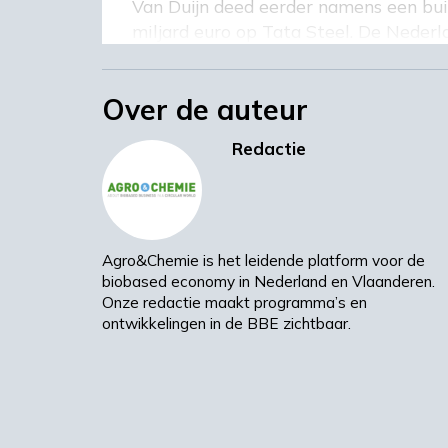
Van Duijn deed eerder namens een bui
miljard euro op Tata Steel. De Nederl
moederbedrijf heeft er wel oren naar. 
Verduurzamen kost namelijk ook meer
Over de auteur
plannen te gedurfd. Van Duijn richt 
over de toekomst van Tata Steel.
Redactie
Beeld: MyStockVideo/Shutterstock
Trouw
Agro&Chemie is het leidende platform voor de
biobased economy in Nederland en Vlaanderen.
Onze redactie maakt programma’s en
ontwikkelingen in de BBE zichtbaar.