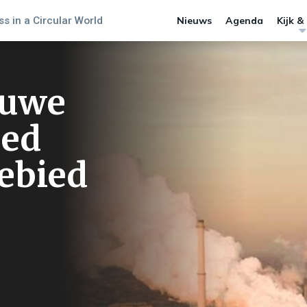
s in a Circular World
Nieuws
Agenda
Kijk &
euwe
sed
gebied