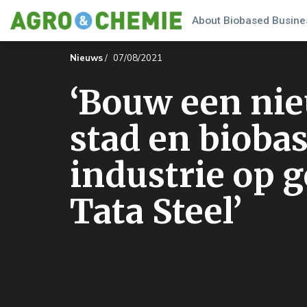
About Biobased Busines
Nieuws
/
07/08/2021
‘Bouw een ni
stad en bioba
industrie op 
Tata Steel’