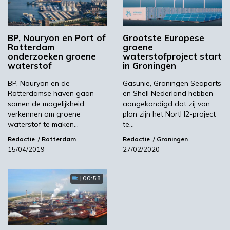
Verschillende routes
BP, Nouryon en Port of
Grootste Europese
Rotterdam
groene
verkennen
onderzoeken groene
waterstofproject start
waterstof
in Groningen
BP, Nouryon en de
Gasunie, Groningen Seaports
Nouryon zal de faciliteit exploiteren, terwijl
Rotterdamse haven gaan
en Shell Nederland hebben
Tata Steel de zuurstof zal gebruiken om de
samen de mogelijkheid
aangekondigd dat zij van
duurzaamheid van zijn productieprocessen
verkennen om groene
plan zijn het NortH2-project
waterstof te maken…
te…
verder te verbeteren. De partijen zullen
gezamenlijk verschillende routes verkennen om
Redactie
Rotterdam
Redactie
Groningen
15/04/2019
27/02/2020
waterstof te gebruiken om de uitstoot van
staalfabrieken om te zetten in nuttige
chemicaliën en producten. Het Havenbedrijf
00:58
Amsterdam richt zich op de infrastructuur
voor verdere distributie van groene waterstof,
die de basis zal vormen voor de ontwikkeling
van nieuwe industrieën en emissievrij