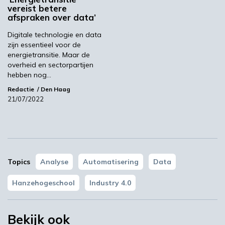
vereist betere
afspraken over data’
Digitale technologie en data
zijn essentieel voor de
energietransitie. Maar de
overheid en sectorpartijen
hebben nog…
Redactie
Den Haag
‘Grote groeikansen Europese markt voor biobased
producten’
21/07/2022
02:19
Topics
Analyse
Automatisering
Data
Hanzehogeschool
Industry 4.0
Bekijk ook