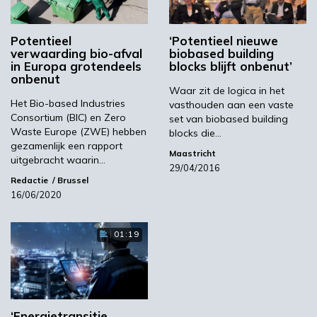
Potentieel
‘Potentieel nieuwe
Meest gelezen
verwaarding bio-afval
biobased building
in Europa grotendeels
blocks blijft onbenut’
onbenut
00:46
Waar zit de logica in het
Het Bio-based Industries
vasthouden aan een vaste
Consortium (BIC) en Zero
set van biobased building
Waste Europe (ZWE) hebben
blocks die…
gezamenlijk een rapport
Maastricht
uitgebracht waarin…
29/04/2016
Redactie
Brussel
16/06/2020
01:19
YPACK project gestart in Spanje
03:10
‘Energietransitie