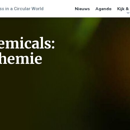
s in a Circular World
Nieuws
Agenda
Kijk &
emicals:
chemie