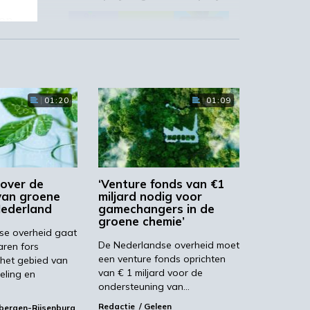
gen
03:10
01:20
01:09
‘Grote groeikansen Europese
markt voor biobased producten’
02:19
over de
‘Venture fonds van €1
van groene
miljard nodig voor
Nederland
gamechangers in de
groene chemie’
se overheid gaat
De Nederlandse overheid moet
ren fors
STRONGBIONET verbindt
een venture fonds oprichten
Europese newerken bio-
 het gebied van
economie
van € 1 miljard voor de
eling en
ondersteuning van…
Redactie
Geleen
bergen-Rijsenburg