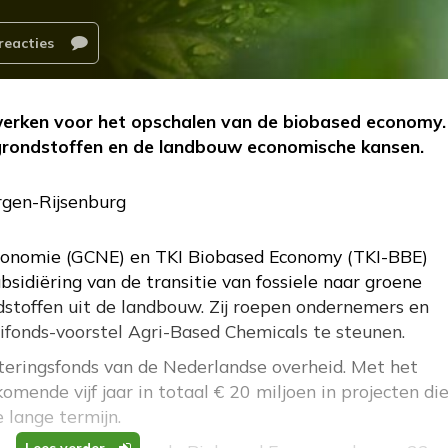
reacties
rken voor het opschalen van de biobased economy.
grondstoffen en de landbouw economische kansen.
rgen-Rijsenburg
conomie (GCNE) en TKI Biobased Economy (TKI-BBE)
sidiëring van de transitie van fossiele naar groene
dstoffen uit de landbouw. Zij roepen ondernemers en
fonds-voorstel Agri-Based Chemicals te steunen.
teringsfonds van de Nederlandse overheid. Met het
omende vijf jaar in totaal € 20 miljoen in projecten di
 lange termijn.