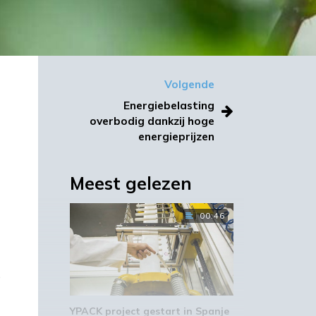
Volgende
Energiebelasting
overbodig dankzij hoge
energieprijzen
Meest gelezen
00:46
e
YPACK project gestart in Spanje