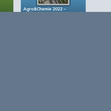
Agro&Chemie 2022 –
Juli/Augustus
based Business in a Circular World