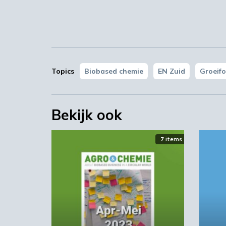
Topics
Biobased chemie
EN Zuid
Groeif
Bekijk ook
7 items