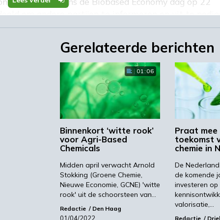
Lees verder
nd centraal tijdens de Biobased Economy dag op 22
eld om andere partijen te informeren en uit te nodi
an de groene chemie in Nederland.
hemie.
Gerelateerde berichten
01:06
Binnenkort ‘witte rook’
Praat mee 
voor Agri-Based
toekomst 
Chemicals
chemie in 
Midden april verwacht Arnold
De Nederland
Stokking (Groene Chemie,
de komende ja
Nieuwe Economie, GCNE) 'witte
investeren op
rook' uit de schoorsteen van…
kennisontwikk
valorisatie,…
Redactie
Den Haag
01/04/2022
Redactie
Drie