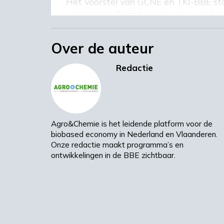
Het voorstel van GCNE en TKI-BBE sto
september. Deze bijeenkomst was bedo
om mee te denken over de toekomst v
Lees het volledige artikel op Agro&C
Over de auteur
Beeld: Marchu Studio/Shutterstock
Redactie
Volledig artikel
Agro&Chemie is het leidende platform voor de
biobased economy in Nederland en Vlaanderen.
Onze redactie maakt programma’s en
ontwikkelingen in de BBE zichtbaar.