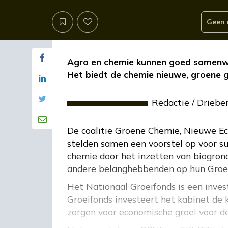
Geen 
Agro en chemie kunnen goed samenwe
Het biedt de chemie nieuwe, groene 
Redactie
/
Driebe
De coalitie Groene Chemie, Nieuwe E
stelden samen een voorstel op voor sub
chemie door het inzetten van biogron
andere belanghebbenden op hun Groei
Het Nationaal Groeifonds is een inves
Groeifonds investeert het kabinet de k
zorgen voor economische groei voor de