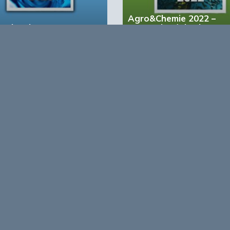
Agro&Chemie 2022 –
&Chemie 2023 – 1
September/Oktober
account?
Registreer nu!
form voor de biobased economy
maken programma’s en
r, dragen bij aan ontmoeting en
About Bio
nisinstellingen en overheid en
ands/Vlaamse BBE richting