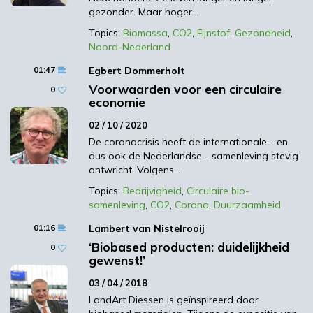
aan inhoudsstoffen helpen oplossingen te
gezonder. Maar hoger…
vinden voor dit soort vraagstukken. Ik wil
Topics:
Biomassa
,
CO2
,
Fijnstof
,
Gezondheid
,
daarom deze column gebruiken om u bij te
Noord-Nederland
praten en de belangrijkste bevindingen van
01:47
Egbert Dommerholt
die bijeenkomst in Portugal te delen.
Voorwaarden voor een circulaire
0
Een belangrijke trend is reversed pharma,
economie
waarbij traditionele toepassingen van
02 / 10 / 2020
planten tegen bepaalde ziekten worden
De coronacrisis heeft de internationale - en
onderzocht. Zo deed de universiteit van
dus ook de Nederlandse - samenleving stevig
ontwricht. Volgens…
Oxford onderzoek in Afrika naar een thee
die werd gedronken ter genezing van
Topics:
Bedrijvigheid
,
Circulaire bio-
samenleving
,
CO2
,
Corona
,
Duurzaamheid
malaria. Een klinische studie in één van de
Afrikaanse dorpen wees uit dat het plantje
01:16
Lambert van Nistelrooij
waarvan de thee werd getrokken inderdaad
‘Biobased producten: duidelijkheid
0
werkzaam was tegen malaria. Men is toen
gewenst!’
op zoek gegaan naar de actieve stof in het
03 / 04 / 2018
plantje. Van die benadering wordt veel
LandArt Diessen is geïnspireerd door
verwacht.