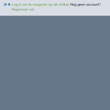
0
Log in om te reageren op dit artikel
. Nog geen account?
Registreer nu!
Over
Agro&Chemie is het leidende platform voor de biobased
economy in Nederland en Vlaanderen. We maken programma’s
en ontwikkelingen in de BBE zichtbaar, dragen bij aan
ontmoeting en verbinding tussen ondernemers,
kennisinstellingen en overheid en vormen de etalage voor de
Nederlands/Vlaamse BBE richting Europa en de wereld.
About Biobased Business in a Circular World