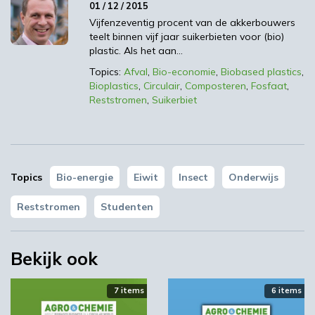
Volgende
01 / 12 / 2015
Vraag en antwoord: Han van Kasteren
Vijfenzeventig procent van de akkerbouwers
teelt binnen vijf jaar suikerbieten voor (bio)
plastic. Als het aan…
Lees ook
Topics:
Afval
,
Bio-economie
,
Biobased plastics
,
Bioplastics
,
Circulair
,
Composteren
,
Fosfaat
,
Reststromen
,
Suikerbiet
0
Topics
Bio-energie
Eiwit
Insect
Onderwijs
Reststromen
Studenten
Nationale Green Protein Event
Bekijk ook
10 / 01 / 2017
7 items
6 items