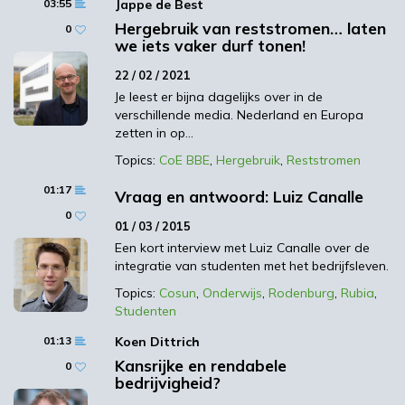
03:55
Jappe de Best
kunnen ondernemers, studenten en
Hergebruik van reststromen… laten
0
docenten samenwerken aan praktijkvragen
we iets vaker durf tonen!
over efficiënte productie en verwerking van
22 / 02 / 2021
insecten. We bepalen de conversie van
Je leest er bijna dagelijks over in de
diverse afvalstromen in insecten. Maar ook
verschillende media. Nederland en Europa
de voedingsbehoefte van verschillende
zetten in op…
insecten, zodat we de juiste samenstelling
Topics:
CoE BBE
,
Hergebruik
,
Reststromen
kunnen maken van beschikbare en
01:17
toegestane reststromen.
Vraag en antwoord: Luiz Canalle
0
HAS Hogeschool creëert met het Insectlab
01 / 03 / 2015
een platform waar studenten kunnen leren
Een kort interview met Luiz Canalle over de
integratie van studenten met het bedrijfsleven.
en ondernemers onderzoek kunnen (laten)
doen op het gebied van de kweek van
Topics:
Cosun
,
Onderwijs
,
Rodenburg
,
Rubia
,
Studenten
insecten op reststromen en de verwerking
ervan in feed en food.
01:13
Koen Dittrich
Kansrijke en rendabele
0
bedrijvigheid?