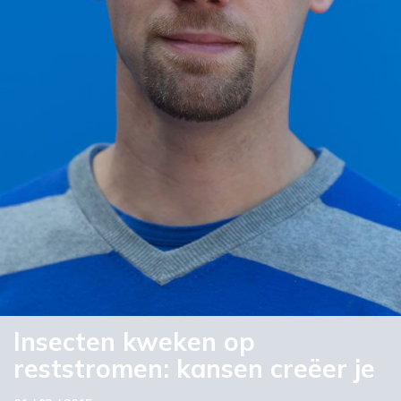
Insecten kweken op
reststromen: kansen creëer je