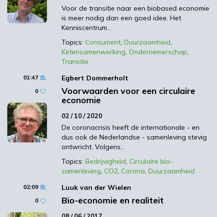
spuitgietproces nog efficiënter?), de
Voor de transitie naar een biobased economie
toepassing (Welke nieuwe toepassingen
is meer nodig dan een goed idee. Het
voor deze biodegradeerbare bloempot zijn
Kenniscentrum…
interessant?) of de mogelijkheden om de
Topics:
Consument
,
Duurzaamheid
,
toepassing te verbeteren (Hoe zorgen we
Ketensamenwerking
,
Ondernemerschap
,
Transitie
ervoor dat deze plastic zak binnen twee
weken degradeert?). Er moet, kortom,
01:47
Egbert Dommerholt
gezocht worden naar toegevoegde waarde.
Voorwaarden voor een circulaire
0
economie
Het biogebaseerde PEF is een mooi
voorbeeld. Het heeft als voordeel dat het
02 / 10 / 2020
minder CO2-doorlaat. Kleine PEF-flesjes
De coronacrisis heeft de internationale - en
dus ook de Nederlandse - samenleving stevig
kunnen dunner zijn dan hun PET-
ontwricht. Volgens…
soortgenoten: dat is kostenbesparend en
Topics:
Bedrijvigheid
,
Circulaire bio-
heeft dus toegevoegde waarde. Ander
samenleving
,
CO2
,
Corona
,
Duurzaamheid
voorbeeld is PLA: erin verpakte groenten
02:09
Luuk van der Wielen
blijven langer houdbaar en het plastic kan
Bio-economie en realiteit
zó met de groenteresten in de biobak.
0
08 / 06 / 2017