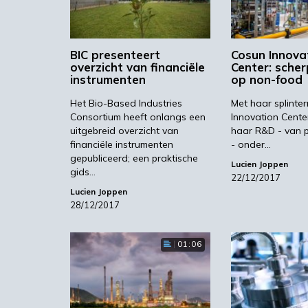
BIC presenteert
Cosun Innova
overzicht van financiële
Center: scher
instrumenten
op non-food
Het Bio-Based Industries
Met haar splinte
Consortium heeft onlangs een
Innovation Cente
uitgebreid overzicht van
haar R&D - van p
financiële instrumenten
- onder…
gepubliceerd; een praktische
Lucien Joppen
gids…
22/12/2017
Lucien Joppen
28/12/2017
01:06