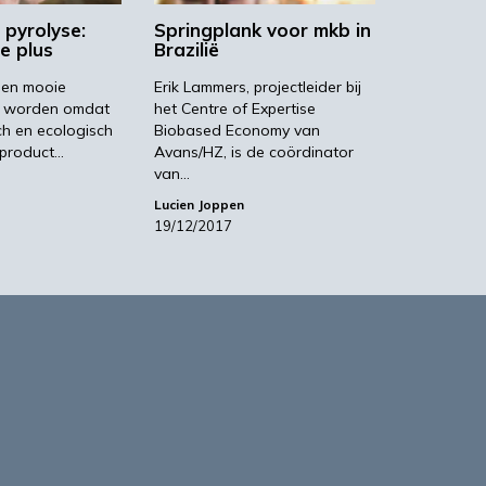
 pyrolyse:
Springplank voor mkb in
e plus
Brazilië
een mooie
Erik Lammers, projectleider bij
e worden omdat
het Centre of Expertise
h en ecologisch
Biobased Economy van
 product…
Avans/HZ, is de coördinator
van…
Lucien Joppen
19/12/2017
based Business in a Circular World