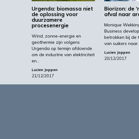
Urgenda: biomassa niet
Biorizon: de ‘
de oplossing voor
afval naar a
duurzamere
procesenergie
Monique Wekking 
Business develo
Wind, zonne-energie en
betrokken bij de 
geothermie zijn volgens
van suikers naar
Urgenda op termijn afdoende
Lucien Joppen
om de industrie van elektriciteit
20/12/2017
en…
Lucien Joppen
21/12/2017
Over
Agro&Chemie is het leidende plat
in Nederland en Vlaanderen. We 
ontwikkelingen in de BBE zichtbaa