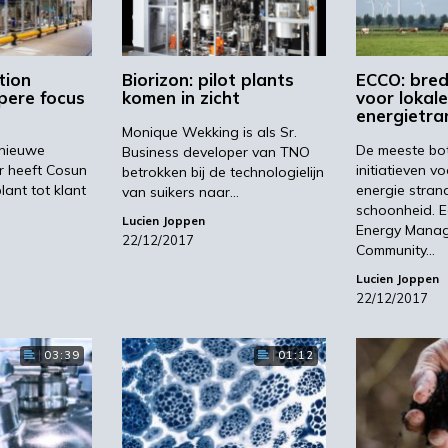
tion
Biorizon: pilot plants
ECCO: bred
pere focus
komen in zicht
voor lokale
energietran
Monique Wekking is als Sr.
rnieuwe
De meeste bo
Business developer van TNO
r heeft Cosun
initiatieven 
betrokken bij de technologielijn
lant tot klant
energie stran
van suikers naar…
schoonheid. 
Lucien Joppen
Energy Mana
22/12/2017
Community…
Lucien Joppen
22/12/2017
03:39
01:12