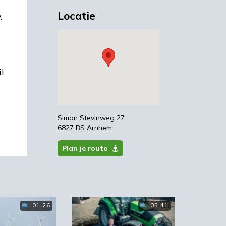
Locatie
.
l
Simon Stevinweg 27
6827 BS Arnhem
Plan je route
01:26
05:41