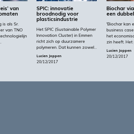
reis’ van
SPIC: innovatie
Biochar via
romaten
broodnodig voor
een dubbel
plasticsindustrie
is als Sr.
'Biochar kan 
Het SPIC (Sustainable Polymer
per van TNO
business cas
Innovation Cluster) in Emmen
technologielijn
het economisc
richt zich op duurzamere
…
zin heeft. Het
polymeren. Dat kunnen zowel…
Lucien Joppen
Lucien Joppen
20/12/2017
20/12/2017
1
2
…
24
form voor de biobased economy
maken programma’s en
r, dragen bij aan ontmoeting en
About Bio