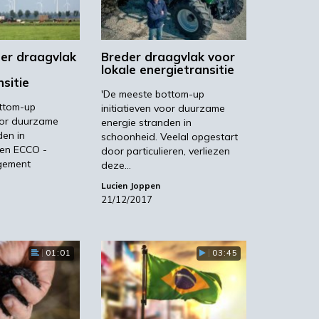
er draagvlak
Breder draagvlak voor
lokale energietransitie
sitie
'De meeste bottom-up
ttom-up
initiatieven voor duurzame
voor duurzame
energie stranden in
den in
schoonheid. Veelal opgestart
Een ECCO -
door particulieren, verliezen
gement
deze…
Lucien Joppen
21/12/2017
01:01
03:45