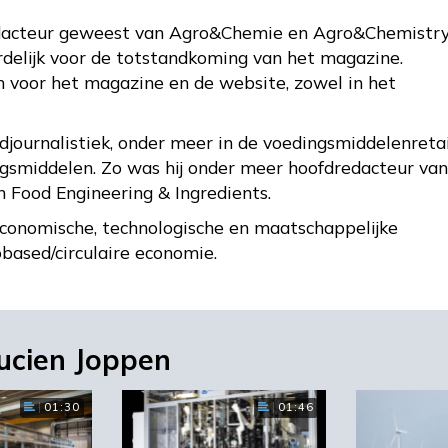
edacteur geweest van Agro&Chemie en Agro&Chemistry
rdelijk voor de totstandkoming van het magazine.
en voor het magazine en de website, zowel in het
djournalistiek, onder meer in de voedingsmiddelenretai
ngsmiddelen. Zo was hij onder meer hoofdredacteur van
n Food Engineering & Ingredients.
 economische, technologische en maatschappelijke
obased/circulaire economie.
ucien Joppen
01:30
01:46