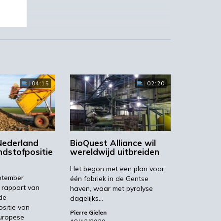
04:15
02:20
hil
ijk
Nederland
BioQuest Alliance wil
ndstofpositie
wereldwijd uitbreiden
or
s
Het begon met een plan voor
ptember
één fabriek in de Gentse
 rapport van
haven, waar met pyrolyse
de
dagelijks…
ositie van
Pierre Gielen
uropese