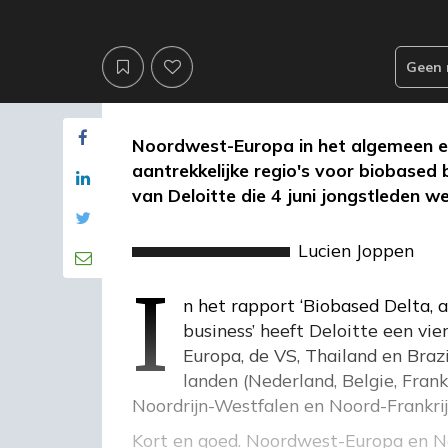
Geen 
Noordwest-Europa in het algemeen en 
aantrekkelijke regio's voor biobased b
van Deloitte die 4 juni jongstleden w
i
Lucien Joppen
In het rapport ‘Biobased Delta, 
business’ heeft Deloitte een vier
Europa, de VS, Thailand en Brazi
landen (Nederland, Belgie, Frank
Noordrijn-Westfalen en Noord-Frankrij
Kort en goed. Noordwest-Europa en Ned