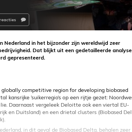
reacties
Nederland in het bijzonder zijn wereldwijd zeer
edrijvigheid. Dat blijkt uit een gedetailleerde analyse
erd gepresenteerd.
a globally competitive region for developing biobased
tal kansrijke ‘suikerregio’s op een rijtje gezet: Noordwe
lie. Daarnaast vergeleek Deloitte ook een viertal EU-
rijk en Duitsland) en een drietal clusters (Biobased Del
k).
erland, in dit geval de Biobased Delta, behalen zeer