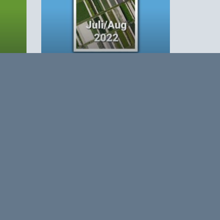
provincie Zeeland) en Daan
ten
van Doorn (voorzitter Strategic
Board Delta Region). Anne-
Marie Spierings pleitte voor een
verdere versterking van de
onderzoeks- en
kennisinfrastructuur in
Agro&Chemie 2022 –
Juli/Augustus
Zuidwest-Nederland, Ben de
Reu gaf aan dat in de biobased
met
ontwikkeling van de regio de
overheden moeten blijven
d
faciliteren (‘escort required’) en
Daan van Doorn reageerde
).
door het belang van uitvoering
te benadrukken.
based Business in a Circular World