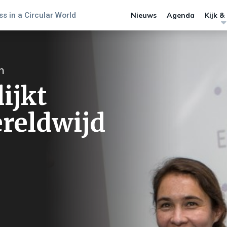
s in a Circular World
Nieuws
Agenda
Kijk &
n
lijkt
ereldwijd