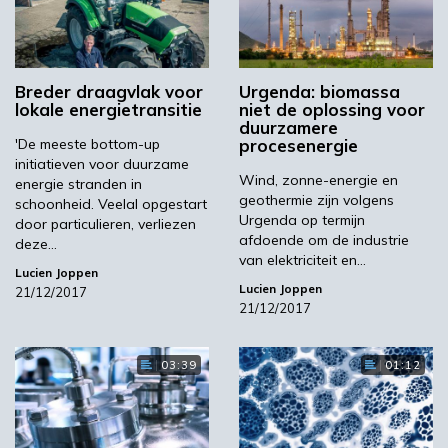
Breder draagvlak voor
Urgenda: biomassa
lokale energietransitie
niet de oplossing voor
duurzamere
'De meeste bottom-up
procesenergie
initiatieven voor duurzame
Wind, zonne-energie en
energie stranden in
geothermie zijn volgens
schoonheid. Veelal opgestart
Urgenda op termijn
door particulieren, verliezen
afdoende om de industrie
deze…
van elektriciteit en…
Lucien Joppen
Lucien Joppen
21/12/2017
21/12/2017
03:39
01:12