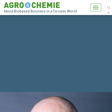
Toggle
About Biobased Business in a Circular World
navigatio