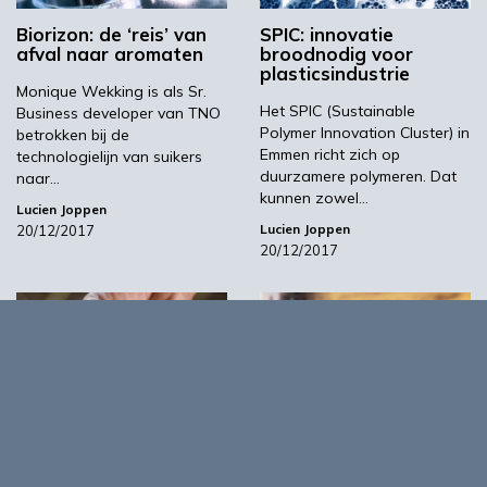
Biorizon: de ‘reis’ van
SPIC: innovatie
afval naar aromaten
broodnodig voor
plasticsindustrie
Monique Wekking is als Sr.
Het SPIC (Sustainable
Business developer van TNO
Polymer Innovation Cluster) in
betrokken bij de
Emmen richt zich op
technologielijn van suikers
duurzamere polymeren. Dat
naar…
kunnen zowel…
Lucien Joppen
Lucien Joppen
20/12/2017
20/12/2017
01:01
03:45
Biochar via pyrolyse:
Springplank voor mkb
een dubbele plus
in Brazilië