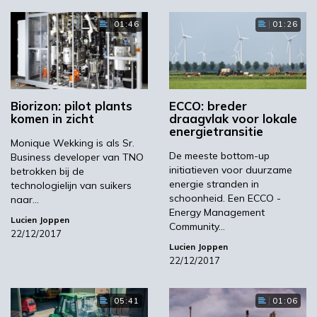
01:46
01:26
Biorizon: pilot plants
ECCO: breder
komen in zicht
draagvlak voor lokale
energietransitie
Monique Wekking is als Sr.
De meeste bottom-up
Business developer van TNO
initiatieven voor duurzame
betrokken bij de
energie stranden in
technologielijn van suikers
schoonheid. Een ECCO -
naar…
Energy Management
Lucien Joppen
Community…
22/12/2017
Lucien Joppen
22/12/2017
05:41
01:06