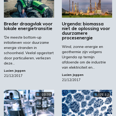
Breder draagvlak voor
Urgenda: biomassa
lokale energietransitie
niet de oplossing voor
duurzamere
'De meeste bottom-up
procesenergie
initiatieven voor duurzame
Wind, zonne-energie en
energie stranden in
geothermie zijn volgens
schoonheid. Veelal opgestart
Urgenda op termijn
door particulieren, verliezen
afdoende om de industrie
deze…
van elektriciteit en…
Lucien Joppen
Lucien Joppen
21/12/2017
21/12/2017
03:39
01:12