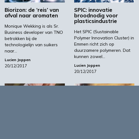
Biorizon: de ‘reis’ van
SPIC: innovatie
afval naar aromaten
broodnodig voor
plasticsindustrie
Monique Wekking is als Sr.
Het SPIC (Sustainable
Business developer van TNO
Polymer Innovation Cluster) in
betrokken bij de
Emmen richt zich op
technologielijn van suikers
duurzamere polymeren. Dat
naar…
kunnen zowel…
Lucien Joppen
Lucien Joppen
20/12/2017
20/12/2017
01:01
03:45
Biochar via pyrolyse:
Springplank voor mkb
een dubbele plus
in Brazilië