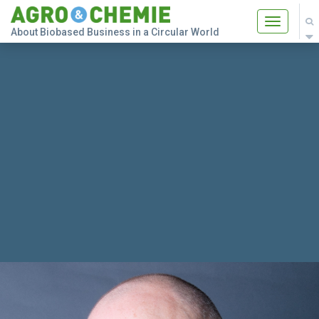
Toggle
About Biobased Business in a Circular World
navigatio