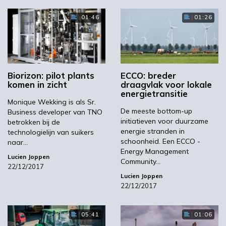
01:46
01:26
Biorizon: pilot plants
ECCO: breder
komen in zicht
draagvlak voor lokale
energietransitie
Monique Wekking is als Sr.
De meeste bottom-up
Business developer van TNO
initiatieven voor duurzame
betrokken bij de
energie stranden in
technologielijn van suikers
schoonheid. Een ECCO -
naar…
Energy Management
Lucien Joppen
Community…
22/12/2017
Lucien Joppen
22/12/2017
05:41
01:06